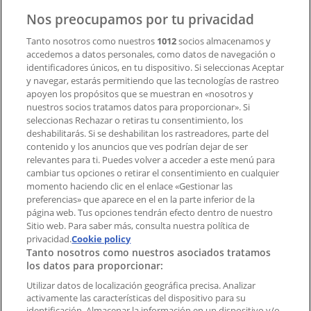
Contacto
Nos preocupamos por tu privacidad
Tanto nosotros como nuestros
1012
socios almacenamos y
accedemos a datos personales, como datos de navegación o
Contacto comercial y de marketing
identificadores únicos, en tu dispositivo. Si seleccionas Aceptar
Tienda mal colocada en el mapa
y navegar, estarás permitiendo que las tecnologías de rastreo
Notificar un folleto
apoyen los propósitos que se muestran en «nosotros y
¿Encontraste un problema en la web o en la
nuestros socios tratamos datos para proporcionar». Si
aplicación?
seleccionas Rechazar o retiras tu consentimiento, los
deshabilitarás. Si se deshabilitan los rastreadores, parte del
contenido y los anuncios que ves podrían dejar de ser
Índices
relevantes para ti. Puedes volver a acceder a este menú para
cambiar tus opciones o retirar el consentimiento en cualquier
momento haciendo clic en el enlace «Gestionar las
preferencias» que aparece en el en la parte inferior de la
Marcas
página web. Tus opciones tendrán efecto dentro de nuestro
Marcas locales
Sitio web. Para saber más, consulta nuestra política de
Negocios
privacidad.
Cookie policy
Tanto nosotros como nuestros asociados tratamos
Negocios cercanos
los datos para proporcionar:
Productos
Productos locales
Utilizar datos de localización geográfica precisa. Analizar
activamente las características del dispositivo para su
Ciudades
identificación. Almacenar la información en un dispositivo y/o