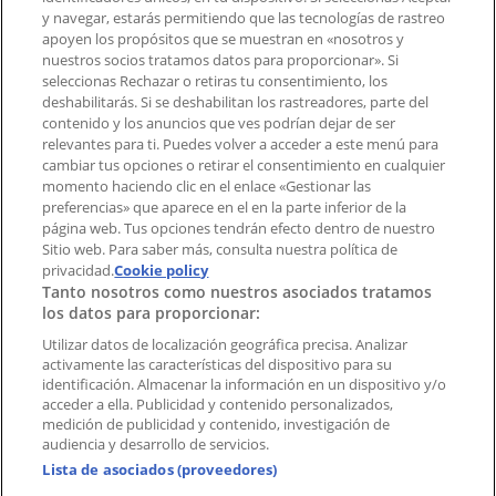
Tienda mal colocada en el mapa
y navegar, estarás permitiendo que las tecnologías de rastreo
Notificar un folleto
apoyen los propósitos que se muestran en «nosotros y
¿Encontraste un problema en la web o en la
nuestros socios tratamos datos para proporcionar». Si
aplicación?
seleccionas Rechazar o retiras tu consentimiento, los
deshabilitarás. Si se deshabilitan los rastreadores, parte del
contenido y los anuncios que ves podrían dejar de ser
Índices
relevantes para ti. Puedes volver a acceder a este menú para
cambiar tus opciones o retirar el consentimiento en cualquier
momento haciendo clic en el enlace «Gestionar las
preferencias» que aparece en el en la parte inferior de la
Marcas
página web. Tus opciones tendrán efecto dentro de nuestro
Marcas locales
Sitio web. Para saber más, consulta nuestra política de
Negocios
privacidad.
Cookie policy
Tanto nosotros como nuestros asociados tratamos
Negocios cercanos
los datos para proporcionar:
Productos
Productos locales
Utilizar datos de localización geográfica precisa. Analizar
activamente las características del dispositivo para su
Ciudades
identificación. Almacenar la información en un dispositivo y/o
acceder a ella. Publicidad y contenido personalizados,
Descargar la APP Tiendeo
medición de publicidad y contenido, investigación de
audiencia y desarrollo de servicios.
Lista de asociados (proveedores)