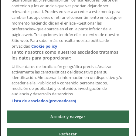
deshabilitarás. Si se deshabilitan los rastreadores, parte del
¿Encontraste un problema en la web o en la
contenido y los anuncios que ves podrían dejar de ser
aplicación?
relevantes para ti. Puedes volver a acceder a este menú para
cambiar tus opciones o retirar el consentimiento en cualquier
momento haciendo clic en el enlace «Gestionar las
Índices
preferencias» que aparece en el en la parte inferior de la
página web. Tus opciones tendrán efecto dentro de nuestro
Sitio web. Para saber más, consulta nuestra política de
Marcas
privacidad.
Cookie policy
Tanto nosotros como nuestros asociados tratamos
Negocios
los datos para proporcionar:
Negocios cercanos
Productos
Utilizar datos de localización geográfica precisa. Analizar
activamente las características del dispositivo para su
Ciudades
identificación. Almacenar la información en un dispositivo y/o
acceder a ella. Publicidad y contenido personalizados,
Descargar la APP Tiendeo
medición de publicidad y contenido, investigación de
audiencia y desarrollo de servicios.
Lista de asociados (proveedores)
Aceptar y navegar
Copyright © Tiendeo ® 2026 · Shopfully Marketing S.L.U. –
Rechazar