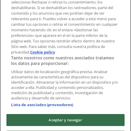
Notificar un folleto
seleccionas Rechazar o retiras tu consentimiento, los
deshabilitarás. Si se deshabilitan los rastreadores, parte del
¿Encontraste un problema en la web o en la
contenido y los anuncios que ves podrían dejar de ser
aplicación?
relevantes para ti. Puedes volver a acceder a este menú para
cambiar tus opciones o retirar el consentimiento en cualquier
momento haciendo clic en el enlace «Gestionar las
Índices
preferencias» que aparece en el en la parte inferior de la
página web. Tus opciones tendrán efecto dentro de nuestro
Sitio web. Para saber más, consulta nuestra política de
Marcas
privacidad.
Cookie policy
Tanto nosotros como nuestros asociados tratamos
Negocios
los datos para proporcionar:
Negocios cercanos
Productos
Utilizar datos de localización geográfica precisa. Analizar
activamente las características del dispositivo para su
Ciudades
identificación. Almacenar la información en un dispositivo y/o
acceder a ella. Publicidad y contenido personalizados,
Descargar la APP Tiendeo
medición de publicidad y contenido, investigación de
audiencia y desarrollo de servicios.
Lista de asociados (proveedores)
Aceptar y navegar