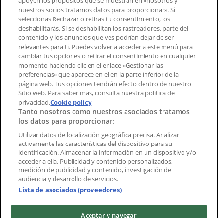
apoyen los propósitos que se muestran en «nosotros y
Tienda mal colocada en el mapa
nuestros socios tratamos datos para proporcionar». Si
Notificar un folleto
seleccionas Rechazar o retiras tu consentimiento, los
deshabilitarás. Si se deshabilitan los rastreadores, parte del
¿Encontraste un problema en la web o en la
contenido y los anuncios que ves podrían dejar de ser
aplicación?
relevantes para ti. Puedes volver a acceder a este menú para
cambiar tus opciones o retirar el consentimiento en cualquier
momento haciendo clic en el enlace «Gestionar las
Índices
preferencias» que aparece en el en la parte inferior de la
página web. Tus opciones tendrán efecto dentro de nuestro
Sitio web. Para saber más, consulta nuestra política de
Marcas
privacidad.
Cookie policy
Tanto nosotros como nuestros asociados tratamos
Negocios
los datos para proporcionar:
Negocios cercanos
Productos
Utilizar datos de localización geográfica precisa. Analizar
activamente las características del dispositivo para su
Ciudades
identificación. Almacenar la información en un dispositivo y/o
acceder a ella. Publicidad y contenido personalizados,
Descargar la APP Tiendeo
medición de publicidad y contenido, investigación de
audiencia y desarrollo de servicios.
Lista de asociados (proveedores)
Aceptar y navegar