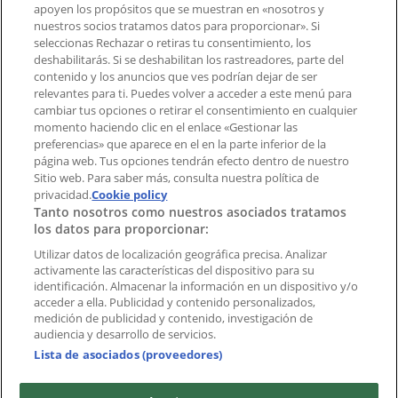
Notificar un folleto
apoyen los propósitos que se muestran en «nosotros y
¿Encontraste un problema en la web o en la
nuestros socios tratamos datos para proporcionar». Si
aplicación?
seleccionas Rechazar o retiras tu consentimiento, los
deshabilitarás. Si se deshabilitan los rastreadores, parte del
contenido y los anuncios que ves podrían dejar de ser
Índices
relevantes para ti. Puedes volver a acceder a este menú para
cambiar tus opciones o retirar el consentimiento en cualquier
momento haciendo clic en el enlace «Gestionar las
preferencias» que aparece en el en la parte inferior de la
Marcas
página web. Tus opciones tendrán efecto dentro de nuestro
Marcas locales
Sitio web. Para saber más, consulta nuestra política de
Negocios
privacidad.
Cookie policy
Tanto nosotros como nuestros asociados tratamos
Negocios cercanos
los datos para proporcionar:
Productos
Productos locales
Utilizar datos de localización geográfica precisa. Analizar
activamente las características del dispositivo para su
Ciudades
identificación. Almacenar la información en un dispositivo y/o
acceder a ella. Publicidad y contenido personalizados,
Descargar la APP Tiendeo
medición de publicidad y contenido, investigación de
audiencia y desarrollo de servicios.
Lista de asociados (proveedores)