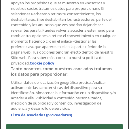
Notificar un folleto
apoyen los propósitos que se muestran en «nosotros y
¿Encontraste un problema en la web o en la
nuestros socios tratamos datos para proporcionar». Si
aplicación?
seleccionas Rechazar o retiras tu consentimiento, los
deshabilitarás. Si se deshabilitan los rastreadores, parte del
contenido y los anuncios que ves podrían dejar de ser
Índices
relevantes para ti. Puedes volver a acceder a este menú para
cambiar tus opciones o retirar el consentimiento en cualquier
momento haciendo clic en el enlace «Gestionar las
preferencias» que aparece en el en la parte inferior de la
Marcas
página web. Tus opciones tendrán efecto dentro de nuestro
Marcas locales
Sitio web. Para saber más, consulta nuestra política de
Negocios
privacidad.
Cookie policy
Tanto nosotros como nuestros asociados tratamos
Negocios cercanos
los datos para proporcionar:
Productos
Productos locales
Utilizar datos de localización geográfica precisa. Analizar
activamente las características del dispositivo para su
Ciudades
identificación. Almacenar la información en un dispositivo y/o
acceder a ella. Publicidad y contenido personalizados,
Descargar la APP Tiendeo
medición de publicidad y contenido, investigación de
audiencia y desarrollo de servicios.
Lista de asociados (proveedores)