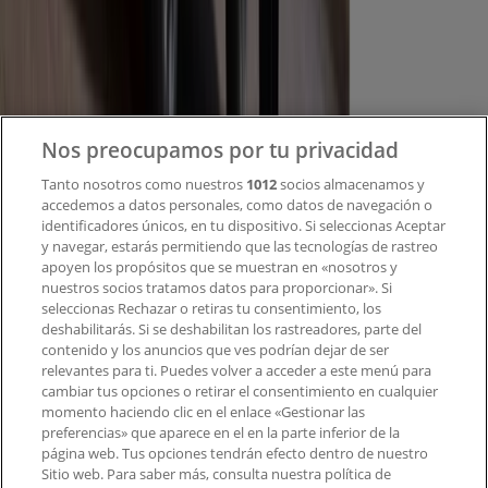
¿Qué hacemos?
Soluciones para empresas
Noticias y prensa
Trabaja con nosotros
Contacto
Nos preocupamos por tu privacidad
Tanto nosotros como nuestros
1012
socios almacenamos y
accedemos a datos personales, como datos de navegación o
Contacto comercial y de marketing
identificadores únicos, en tu dispositivo. Si seleccionas Aceptar
Tienda mal colocada en el mapa
y navegar, estarás permitiendo que las tecnologías de rastreo
Notificar un folleto
apoyen los propósitos que se muestran en «nosotros y
¿Encontraste un problema en la web o en la
nuestros socios tratamos datos para proporcionar». Si
aplicación?
seleccionas Rechazar o retiras tu consentimiento, los
deshabilitarás. Si se deshabilitan los rastreadores, parte del
contenido y los anuncios que ves podrían dejar de ser
Índices
relevantes para ti. Puedes volver a acceder a este menú para
cambiar tus opciones o retirar el consentimiento en cualquier
momento haciendo clic en el enlace «Gestionar las
preferencias» que aparece en el en la parte inferior de la
Marcas
página web. Tus opciones tendrán efecto dentro de nuestro
Marcas locales
Sitio web. Para saber más, consulta nuestra política de