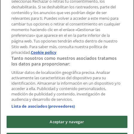
aplicación?
seleccionas Rechazar o retiras tu consentimiento, los
deshabilitarás. Si se deshabilitan los rastreadores, parte del
contenido y los anuncios que ves podrían dejar de ser
Índices
relevantes para ti. Puedes volver a acceder a este menú para
cambiar tus opciones o retirar el consentimiento en cualquier
momento haciendo clic en el enlace «Gestionar las
preferencias» que aparece en el en la parte inferior de la
Marcas
página web. Tus opciones tendrán efecto dentro de nuestro
Marcas locales
Sitio web. Para saber más, consulta nuestra política de
Negocios
privacidad.
Cookie policy
Tanto nosotros como nuestros asociados tratamos
Negocios cercanos
los datos para proporcionar:
Productos
Productos locales
Utilizar datos de localización geográfica precisa. Analizar
activamente las características del dispositivo para su
Ciudades
identificación. Almacenar la información en un dispositivo y/o
acceder a ella. Publicidad y contenido personalizados,
Descargar la APP Tiendeo
medición de publicidad y contenido, investigación de
audiencia y desarrollo de servicios.
Lista de asociados (proveedores)
Aceptar y navegar