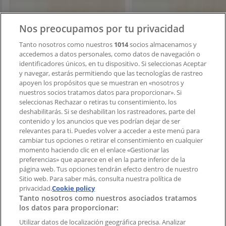
Soluciones para empresas
Noticias y prensa
Trabaja con nosotros
Nos preocupamos por tu privacidad
Tanto nosotros como nuestros
1014
socios almacenamos y
Contacto
accedemos a datos personales, como datos de navegación o
identificadores únicos, en tu dispositivo. Si seleccionas Aceptar
y navegar, estarás permitiendo que las tecnologías de rastreo
apoyen los propósitos que se muestran en «nosotros y
Contacto comercial y de marketing
nuestros socios tratamos datos para proporcionar». Si
Tienda mal colocada en el mapa
seleccionas Rechazar o retiras tu consentimiento, los
deshabilitarás. Si se deshabilitan los rastreadores, parte del
Notificar un folleto
contenido y los anuncios que ves podrían dejar de ser
¿Encontraste un problema en la web o en la
relevantes para ti. Puedes volver a acceder a este menú para
aplicación?
cambiar tus opciones o retirar el consentimiento en cualquier
momento haciendo clic en el enlace «Gestionar las
preferencias» que aparece en el en la parte inferior de la
Índices
página web. Tus opciones tendrán efecto dentro de nuestro
Sitio web. Para saber más, consulta nuestra política de
privacidad.
Cookie policy
Tanto nosotros como nuestros asociados tratamos
Marcas
los datos para proporcionar:
Negocios
Productos
Utilizar datos de localización geográfica precisa. Analizar