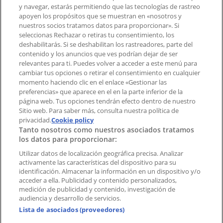
y navegar, estarás permitiendo que las tecnologías de rastreo
apoyen los propósitos que se muestran en «nosotros y
Contacto comercial y de marketing
nuestros socios tratamos datos para proporcionar». Si
Tienda mal colocada en el mapa
seleccionas Rechazar o retiras tu consentimiento, los
deshabilitarás. Si se deshabilitan los rastreadores, parte del
Notificar un folleto
contenido y los anuncios que ves podrían dejar de ser
¿Encontraste un problema en la web o en la
relevantes para ti. Puedes volver a acceder a este menú para
aplicación?
cambiar tus opciones o retirar el consentimiento en cualquier
momento haciendo clic en el enlace «Gestionar las
preferencias» que aparece en el en la parte inferior de la
Índices
página web. Tus opciones tendrán efecto dentro de nuestro
Sitio web. Para saber más, consulta nuestra política de
privacidad.
Cookie policy
Tanto nosotros como nuestros asociados tratamos
Marcas
los datos para proporcionar:
Negocios
Productos
Utilizar datos de localización geográfica precisa. Analizar
activamente las características del dispositivo para su
Ciudades
identificación. Almacenar la información en un dispositivo y/o
acceder a ella. Publicidad y contenido personalizados,
Descargar la APP Tiendeo
medición de publicidad y contenido, investigación de
audiencia y desarrollo de servicios.
Lista de asociados (proveedores)