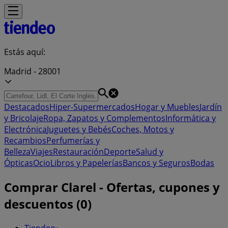
Estás aquí:
Madrid - 28001
Destacados
Hiper-Supermercados
Hogar y Muebles
Jardín
y Bricolaje
Ropa, Zapatos y Complementos
Informática y
Electrónica
Juguetes y Bebés
Coches, Motos y
Recambios
Perfumerías y
Belleza
Viajes
Restauración
Deporte
Salud y
Ópticas
Ocio
Libros y Papelerías
Bancos y Seguros
Bodas
Comprar Clarel - Ofertas, cupones y
descuentos (0)
Tiendeo
»