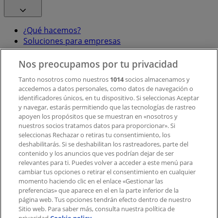
¿Qué hacemos?
Soluciones para empresas
Noticias y prensa
Trabaja con nosotros
Nos preocupamos por tu privacidad
Tanto nosotros como nuestros
1014
socios almacenamos y
accedemos a datos personales, como datos de navegación o
Contacto
identificadores únicos, en tu dispositivo. Si seleccionas Aceptar
y navegar, estarás permitiendo que las tecnologías de rastreo
apoyen los propósitos que se muestran en «nosotros y
Contacto comercial y de marketing
nuestros socios tratamos datos para proporcionar». Si
Tienda mal colocada en el mapa
seleccionas Rechazar o retiras tu consentimiento, los
deshabilitarás. Si se deshabilitan los rastreadores, parte del
Notificar un folleto
contenido y los anuncios que ves podrían dejar de ser
¿Encontraste un problema en la web o en la
relevantes para ti. Puedes volver a acceder a este menú para
aplicación?
cambiar tus opciones o retirar el consentimiento en cualquier
momento haciendo clic en el enlace «Gestionar las
preferencias» que aparece en el en la parte inferior de la
Índices
página web. Tus opciones tendrán efecto dentro de nuestro
Sitio web. Para saber más, consulta nuestra política de