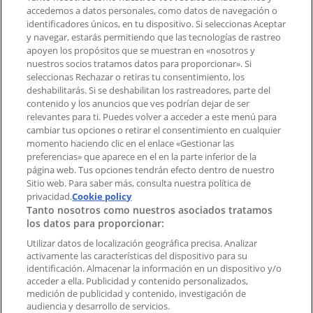
Contacto
accedemos a datos personales, como datos de navegación o
identificadores únicos, en tu dispositivo. Si seleccionas Aceptar
y navegar, estarás permitiendo que las tecnologías de rastreo
apoyen los propósitos que se muestran en «nosotros y
Contacto comercial y de marketing
nuestros socios tratamos datos para proporcionar». Si
Tienda mal colocada en el mapa
seleccionas Rechazar o retiras tu consentimiento, los
deshabilitarás. Si se deshabilitan los rastreadores, parte del
Notificar un folleto
contenido y los anuncios que ves podrían dejar de ser
¿Encontraste un problema en la web o en la
relevantes para ti. Puedes volver a acceder a este menú para
aplicación?
cambiar tus opciones o retirar el consentimiento en cualquier
momento haciendo clic en el enlace «Gestionar las
preferencias» que aparece en el en la parte inferior de la
Índices
página web. Tus opciones tendrán efecto dentro de nuestro
Sitio web. Para saber más, consulta nuestra política de
privacidad.
Cookie policy
Tanto nosotros como nuestros asociados tratamos
Marcas
los datos para proporcionar:
Negocios
Productos
Utilizar datos de localización geográfica precisa. Analizar
activamente las características del dispositivo para su
Ciudades
identificación. Almacenar la información en un dispositivo y/o
acceder a ella. Publicidad y contenido personalizados,
Descargar la APP Tiendeo
medición de publicidad y contenido, investigación de
audiencia y desarrollo de servicios.