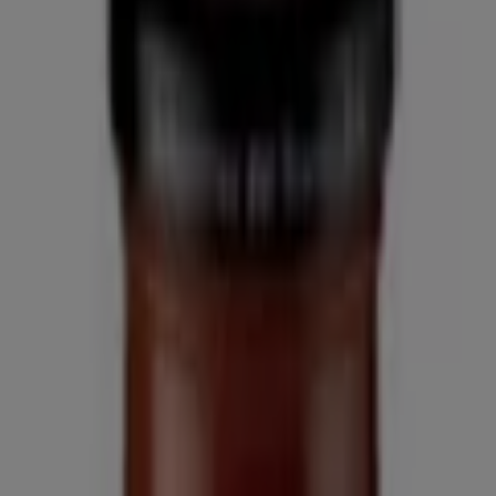
Filtros (0)
Tiendeo
»
Ofertas
»
Eroski
Eroski - Patas De Pulpo Cocido
Autoservicios Familia
€ 8.99
Ver
€ 8.99
-15%
-15%