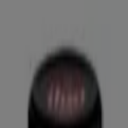
Estás aquí:
Madrid - 28001
Destacados
Hiper-Supermercados
Hogar y Muebles
Jardín
y Bricolaje
Ropa, Zapatos y Complementos
Informática y
Electrónica
Juguetes y Bebés
Coches, Motos y
Recambios
Perfumerías y
Belleza
Viajes
Restauración
Deporte
Salud y
Ópticas
Ocio
Libros y Papelerías
Bancos y Seguros
Bodas
Comprar Eroski - Ofertas, cupones y
descuentos (138)