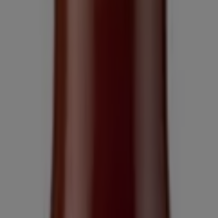
Eroski - Filets De Pollastre
Caprabo
€ 6.80
€ 8.00
Ver
€ 6.80
€ 8.00
-5%
-5%
Eroski - Almohada Microfibra