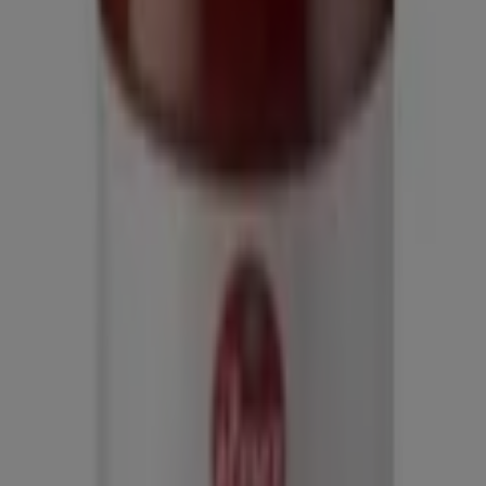
Caprabo
€ 6.80
€ 8.00
Ver
€ 6.80
€ 8.00
Eroski - Patata Prefrita Corte Tradicional
Eroski
€ 3.75