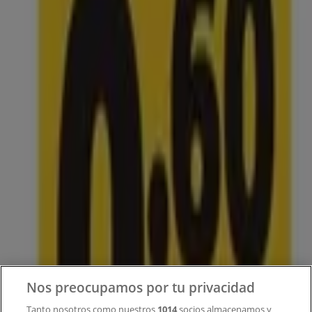
Descargar la APP
Tiendeo forma parte de Shopfully, la empresa
tecnológica que está reinventando las compras locales
en todo el mundo.
Tiendeo
¿Qué hacemos?
Soluciones para empresas
Noticias y prensa
Trabaja con nosotros
Nos preocupamos por tu privacidad
Tanto nosotros como nuestros
1014
socios almacenamos y