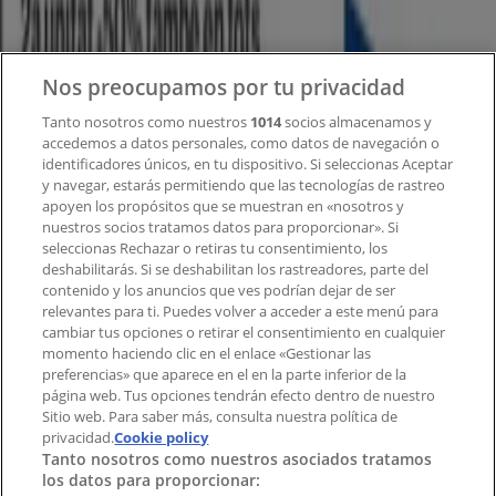
¿Qué hacemos?
Soluciones para empresas
Noticias y prensa
Trabaja con nosotros
Nos preocupamos por tu privacidad
Tanto nosotros como nuestros
1014
socios almacenamos y
Contacto
accedemos a datos personales, como datos de navegación o
identificadores únicos, en tu dispositivo. Si seleccionas Aceptar
y navegar, estarás permitiendo que las tecnologías de rastreo
apoyen los propósitos que se muestran en «nosotros y
Contacto comercial y de marketing
nuestros socios tratamos datos para proporcionar». Si
Tienda mal colocada en el mapa
seleccionas Rechazar o retiras tu consentimiento, los
deshabilitarás. Si se deshabilitan los rastreadores, parte del
Notificar un folleto
contenido y los anuncios que ves podrían dejar de ser
¿Encontraste un problema en la web o en la
relevantes para ti. Puedes volver a acceder a este menú para
aplicación?
cambiar tus opciones o retirar el consentimiento en cualquier
momento haciendo clic en el enlace «Gestionar las
preferencias» que aparece en el en la parte inferior de la
Índices
página web. Tus opciones tendrán efecto dentro de nuestro
Sitio web. Para saber más, consulta nuestra política de
privacidad.
Cookie policy
Tanto nosotros como nuestros asociados tratamos
Marcas
los datos para proporcionar:
Negocios