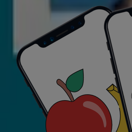
Hiperdino - Papas Fritas Onduladas O Sab
HiperDino
€ 1.00
Ver oferta
€ 1.00
Hiperdino - Queso Gouda Plato Holandés
HiperDino