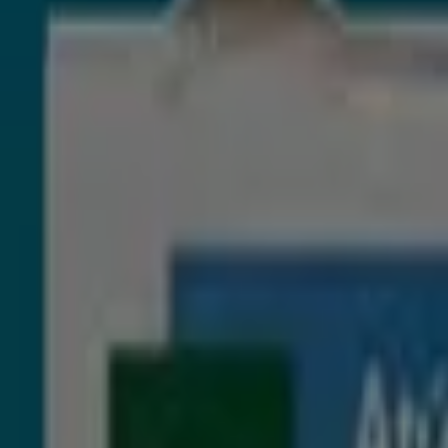
Ver oferta
€ 0.69
Hiperdino - Mortadela Estilo Italiana
HiperDino
€ 7.99
Ver oferta
€ 7.99
Hiperdino - Gel De Bano