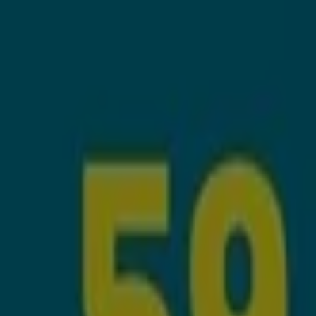
a variedad de ofertas para Hiperdino, permitiéndote
es para satisfacer todas tus necesidades y preferencias,
rar, sino también adquirir marcas que mejoran su calidad
 tiempo limitado y se actualizan constantemente para
as al mejor precio!