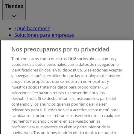
Tiendeo
¿Qué hacemos?
Soluciones para empresas
Noticias y prensa
Trabaja con nosotros
Nos preocupamos por tu privacidad
Tanto nosotros como nuestros
1012
socios almacenamos y
accedemos a datos personales, como datos de navegación o
Contacto
identificadores únicos, en tu dispositivo. Si seleccionas Aceptar
y navegar, estarás permitiendo que las tecnologías de rastreo
apoyen los propósitos que se muestran en «nosotros y
Contacto comercial y de marketing
nuestros socios tratamos datos para proporcionar». Si
Tienda mal colocada en el mapa
seleccionas Rechazar o retiras tu consentimiento, los
deshabilitarás. Si se deshabilitan los rastreadores, parte del
Notificar un folleto
contenido y los anuncios que ves podrían dejar de ser
¿Encontraste un problema en la web o en la
relevantes para ti. Puedes volver a acceder a este menú para
aplicación?
cambiar tus opciones o retirar el consentimiento en cualquier
momento haciendo clic en el enlace «Gestionar las
preferencias» que aparece en el en la parte inferior de la
Índices
página web. Tus opciones tendrán efecto dentro de nuestro