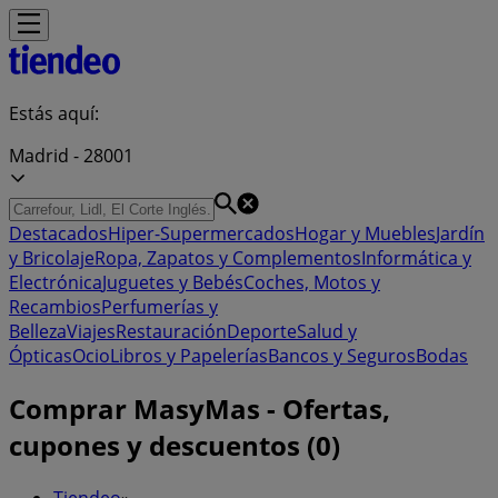
Estás aquí:
Madrid - 28001
Destacados
Hiper-Supermercados
Hogar y Muebles
Jardín
y Bricolaje
Ropa, Zapatos y Complementos
Informática y
Electrónica
Juguetes y Bebés
Coches, Motos y
Recambios
Perfumerías y
Belleza
Viajes
Restauración
Deporte
Salud y
Ópticas
Ocio
Libros y Papelerías
Bancos y Seguros
Bodas
Comprar MasyMas - Ofertas,
cupones y descuentos (0)
Tiendeo
»