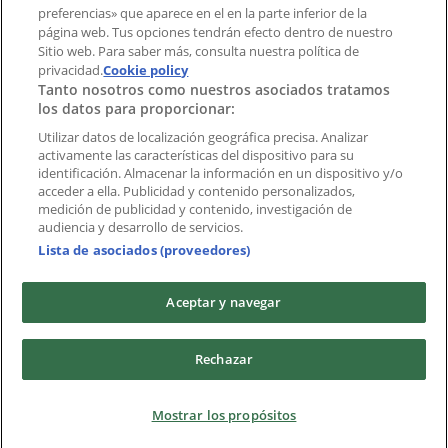
preferencias» que aparece en el en la parte inferior de la
Marcas
página web. Tus opciones tendrán efecto dentro de nuestro
Marcas locales
Sitio web. Para saber más, consulta nuestra política de
Negocios
privacidad.
Cookie policy
Tanto nosotros como nuestros asociados tratamos
Negocios cercanos
los datos para proporcionar:
Productos
Productos locales
Utilizar datos de localización geográfica precisa. Analizar
activamente las características del dispositivo para su
Ciudades
identificación. Almacenar la información en un dispositivo y/o
acceder a ella. Publicidad y contenido personalizados,
Descargar la APP Tiendeo
medición de publicidad y contenido, investigación de
audiencia y desarrollo de servicios.
Lista de asociados (proveedores)
Aceptar y navegar
Copyright © Tiendeo ® 2026 · Shopfully Marketing S.L.U. –
Rechazar
Palau de Mar – 08039 Barcelona, Spain
Términos y condiciones
Política de privacidad
Mostrar los propósitos
Gestionar cookies