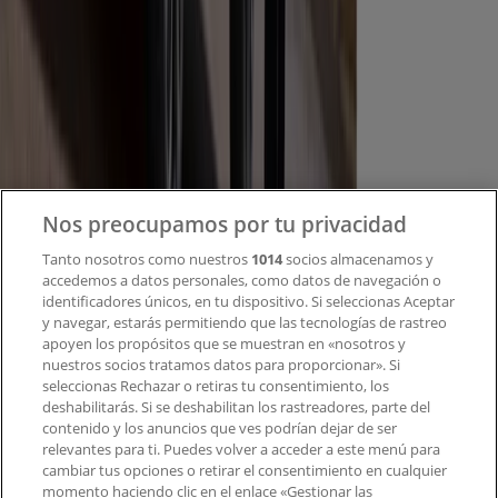
¿Qué hacemos?
Soluciones para empresas
Noticias y prensa
Trabaja con nosotros
Contacto
Nos preocupamos por tu privacidad
Tanto nosotros como nuestros
1014
socios almacenamos y
accedemos a datos personales, como datos de navegación o
Contacto comercial y de marketing
identificadores únicos, en tu dispositivo. Si seleccionas Aceptar
Tienda mal colocada en el mapa
y navegar, estarás permitiendo que las tecnologías de rastreo
Notificar un folleto
apoyen los propósitos que se muestran en «nosotros y
¿Encontraste un problema en la web o en la
nuestros socios tratamos datos para proporcionar». Si
aplicación?
seleccionas Rechazar o retiras tu consentimiento, los
deshabilitarás. Si se deshabilitan los rastreadores, parte del
contenido y los anuncios que ves podrían dejar de ser
Índices
relevantes para ti. Puedes volver a acceder a este menú para
cambiar tus opciones o retirar el consentimiento en cualquier
momento haciendo clic en el enlace «Gestionar las