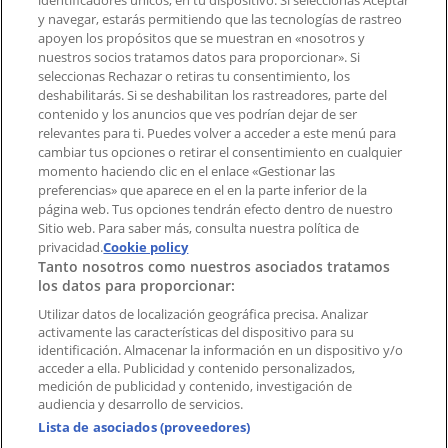
identificadores únicos, en tu dispositivo. Si seleccionas Aceptar
Tienda mal colocada en el mapa
y navegar, estarás permitiendo que las tecnologías de rastreo
Notificar un folleto
apoyen los propósitos que se muestran en «nosotros y
¿Encontraste un problema en la web o en la
nuestros socios tratamos datos para proporcionar». Si
aplicación?
seleccionas Rechazar o retiras tu consentimiento, los
deshabilitarás. Si se deshabilitan los rastreadores, parte del
contenido y los anuncios que ves podrían dejar de ser
Índices
relevantes para ti. Puedes volver a acceder a este menú para
cambiar tus opciones o retirar el consentimiento en cualquier
momento haciendo clic en el enlace «Gestionar las
preferencias» que aparece en el en la parte inferior de la
Marcas
página web. Tus opciones tendrán efecto dentro de nuestro
Marcas locales
Sitio web. Para saber más, consulta nuestra política de
Negocios
privacidad.
Cookie policy
Tanto nosotros como nuestros asociados tratamos
Negocios cercanos
los datos para proporcionar:
Productos
Productos locales
Utilizar datos de localización geográfica precisa. Analizar
activamente las características del dispositivo para su
Ciudades
identificación. Almacenar la información en un dispositivo y/o
acceder a ella. Publicidad y contenido personalizados,
Descargar la APP Tiendeo
medición de publicidad y contenido, investigación de
audiencia y desarrollo de servicios.
Lista de asociados (proveedores)