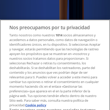
Noticias y prensa
Trabaja con nosotros
Contacto
Nos preocupamos por tu privacidad
Tanto nosotros como nuestros
1014
socios almacenamos y
accedemos a datos personales, como datos de navegación o
Contacto comercial y de marketing
identificadores únicos, en tu dispositivo. Si seleccionas Aceptar
Tienda mal colocada en el mapa
y navegar, estarás permitiendo que las tecnologías de rastreo
Notificar un folleto
apoyen los propósitos que se muestran en «nosotros y
¿Encontraste un problema en la web o en la
nuestros socios tratamos datos para proporcionar». Si
aplicación?
seleccionas Rechazar o retiras tu consentimiento, los
deshabilitarás. Si se deshabilitan los rastreadores, parte del
contenido y los anuncios que ves podrían dejar de ser
Índices
relevantes para ti. Puedes volver a acceder a este menú para
cambiar tus opciones o retirar el consentimiento en cualquier
momento haciendo clic en el enlace «Gestionar las
preferencias» que aparece en el en la parte inferior de la
Marcas
página web. Tus opciones tendrán efecto dentro de nuestro
Marcas locales
Sitio web. Para saber más, consulta nuestra política de
Negocios
privacidad.
Cookie policy
Tanto nosotros como nuestros asociados tratamos