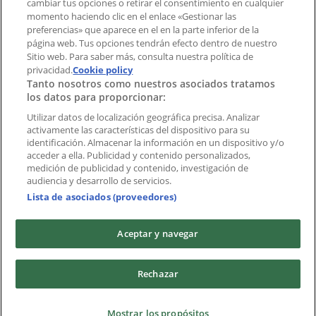
cambiar tus opciones o retirar el consentimiento en cualquier
momento haciendo clic en el enlace «Gestionar las
preferencias» que aparece en el en la parte inferior de la
Marcas
página web. Tus opciones tendrán efecto dentro de nuestro
Marcas locales
Sitio web. Para saber más, consulta nuestra política de
Negocios
privacidad.
Cookie policy
Tanto nosotros como nuestros asociados tratamos
Negocios cercanos
los datos para proporcionar:
Productos
Productos locales
Utilizar datos de localización geográfica precisa. Analizar
activamente las características del dispositivo para su
Ciudades
identificación. Almacenar la información en un dispositivo y/o
acceder a ella. Publicidad y contenido personalizados,
Descargar la APP Tiendeo
medición de publicidad y contenido, investigación de
audiencia y desarrollo de servicios.
Lista de asociados (proveedores)
Aceptar y navegar
Copyright © Tiendeo ® 2026 · Shopfully Marketing S.L.U. –
Rechazar
Palau de Mar – 08039 Barcelona, Spain
Términos y condiciones
Política de privacidad
Mostrar los propósitos