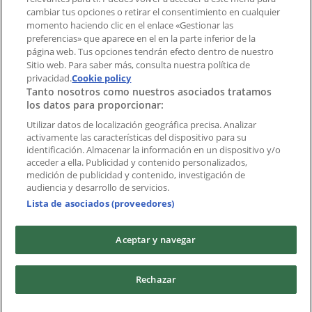
cambiar tus opciones o retirar el consentimiento en cualquier
momento haciendo clic en el enlace «Gestionar las
preferencias» que aparece en el en la parte inferior de la
Marcas
página web. Tus opciones tendrán efecto dentro de nuestro
Marcas locales
Sitio web. Para saber más, consulta nuestra política de
Negocios
privacidad.
Cookie policy
Tanto nosotros como nuestros asociados tratamos
Negocios cercanos
los datos para proporcionar:
Productos
Productos locales
Utilizar datos de localización geográfica precisa. Analizar
activamente las características del dispositivo para su
Ciudades
identificación. Almacenar la información en un dispositivo y/o
acceder a ella. Publicidad y contenido personalizados,
Descargar la APP Tiendeo
medición de publicidad y contenido, investigación de
audiencia y desarrollo de servicios.
Lista de asociados (proveedores)
Aceptar y navegar
Copyright © Tiendeo ® 2026 · Shopfully Marketing S.L.U. –
Rechazar
Palau de Mar – 08039 Barcelona, Spain