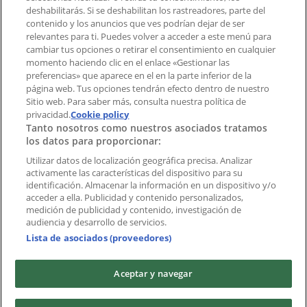
deshabilitarás. Si se deshabilitan los rastreadores, parte del
contenido y los anuncios que ves podrían dejar de ser
Índices
relevantes para ti. Puedes volver a acceder a este menú para
cambiar tus opciones o retirar el consentimiento en cualquier
momento haciendo clic en el enlace «Gestionar las
preferencias» que aparece en el en la parte inferior de la
Marcas
página web. Tus opciones tendrán efecto dentro de nuestro
Marcas locales
Sitio web. Para saber más, consulta nuestra política de
Negocios
privacidad.
Cookie policy
Tanto nosotros como nuestros asociados tratamos
Negocios cercanos
los datos para proporcionar:
Productos
Productos locales
Utilizar datos de localización geográfica precisa. Analizar
activamente las características del dispositivo para su
Ciudades
identificación. Almacenar la información en un dispositivo y/o
acceder a ella. Publicidad y contenido personalizados,
Descargar la APP Tiendeo
medición de publicidad y contenido, investigación de
audiencia y desarrollo de servicios.
Lista de asociados (proveedores)
Aceptar y navegar
Copyright © Tiendeo ® 2026 · Shopfully Marketing S.L.U. –