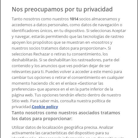
Contacto
Nos preocupamos por tu privacidad
Tanto nosotros como nuestros
1014
socios almacenamos y
accedemos a datos personales, como datos de navegación o
Contacto comercial y de marketing
identificadores únicos, en tu dispositivo. Si seleccionas Aceptar
Tienda mal colocada en el mapa
y navegar, estarás permitiendo que las tecnologías de rastreo
Notificar un folleto
apoyen los propósitos que se muestran en «nosotros y
¿Encontraste un problema en la web o en la
nuestros socios tratamos datos para proporcionar». Si
aplicación?
seleccionas Rechazar o retiras tu consentimiento, los
deshabilitarás. Si se deshabilitan los rastreadores, parte del
contenido y los anuncios que ves podrían dejar de ser
Índices
relevantes para ti. Puedes volver a acceder a este menú para
cambiar tus opciones o retirar el consentimiento en cualquier
momento haciendo clic en el enlace «Gestionar las
preferencias» que aparece en el en la parte inferior de la
Marcas
página web. Tus opciones tendrán efecto dentro de nuestro
Marcas locales
Sitio web. Para saber más, consulta nuestra política de
Negocios
privacidad.
Cookie policy
Tanto nosotros como nuestros asociados tratamos
Negocios cercanos
los datos para proporcionar:
Productos
Productos locales
Utilizar datos de localización geográfica precisa. Analizar
activamente las características del dispositivo para su
Ciudades