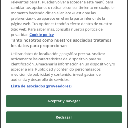
Índices
relevantes para ti. Puedes volver a acceder a este menú para
cambiar tus opciones o retirar el consentimiento en cualquier
momento haciendo clic en el enlace «Gestionar las
preferencias» que aparece en el en la parte inferior de la
Marcas
página web. Tus opciones tendrán efecto dentro de nuestro
Marcas locales
Sitio web. Para saber más, consulta nuestra política de
Negocios
privacidad.
Cookie policy
Tanto nosotros como nuestros asociados tratamos
Negocios cercanos
los datos para proporcionar:
Productos
Productos locales
Utilizar datos de localización geográfica precisa. Analizar
activamente las características del dispositivo para su
Ciudades
identificación. Almacenar la información en un dispositivo y/o
acceder a ella. Publicidad y contenido personalizados,
Descargar la APP Tiendeo
medición de publicidad y contenido, investigación de
audiencia y desarrollo de servicios.
Lista de asociados (proveedores)
Aceptar y navegar
Copyright © Tiendeo ® 2026 · Shopfully Marketing S.L.U. –
Rechazar
Palau de Mar – 08039 Barcelona, Spain