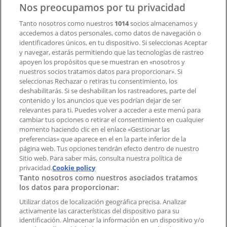
Nos preocupamos por tu privacidad
Tanto nosotros como nuestros
1014
socios almacenamos y
accedemos a datos personales, como datos de navegación o
Contacto comercial y de marketing
identificadores únicos, en tu dispositivo. Si seleccionas Aceptar
Tienda mal colocada en el mapa
y navegar, estarás permitiendo que las tecnologías de rastreo
Notificar un folleto
apoyen los propósitos que se muestran en «nosotros y
¿Encontraste un problema en la web o en la
nuestros socios tratamos datos para proporcionar». Si
aplicación?
seleccionas Rechazar o retiras tu consentimiento, los
deshabilitarás. Si se deshabilitan los rastreadores, parte del
contenido y los anuncios que ves podrían dejar de ser
Índices
relevantes para ti. Puedes volver a acceder a este menú para
cambiar tus opciones o retirar el consentimiento en cualquier
momento haciendo clic en el enlace «Gestionar las
preferencias» que aparece en el en la parte inferior de la
Marcas
página web. Tus opciones tendrán efecto dentro de nuestro
Marcas locales
Sitio web. Para saber más, consulta nuestra política de
Negocios
privacidad.
Cookie policy
Tanto nosotros como nuestros asociados tratamos
Negocios cercanos
los datos para proporcionar:
Productos
Productos locales
Utilizar datos de localización geográfica precisa. Analizar
activamente las características del dispositivo para su
Ciudades
identificación. Almacenar la información en un dispositivo y/o