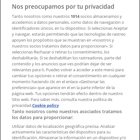
Contacto
Nos preocupamos por tu privacidad
Tanto nosotros como nuestros
1014
socios almacenamos y
accedemos a datos personales, como datos de navegación o
Contacto comercial y de marketing
identificadores únicos, en tu dispositivo. Si seleccionas Aceptar
Tienda mal colocada en el mapa
y navegar, estarás permitiendo que las tecnologías de rastreo
Notificar un folleto
apoyen los propósitos que se muestran en «nosotros y
¿Encontraste un problema en la web o en la
nuestros socios tratamos datos para proporcionar». Si
aplicación?
seleccionas Rechazar o retiras tu consentimiento, los
deshabilitarás. Si se deshabilitan los rastreadores, parte del
contenido y los anuncios que ves podrían dejar de ser
Índices
relevantes para ti. Puedes volver a acceder a este menú para
cambiar tus opciones o retirar el consentimiento en cualquier
momento haciendo clic en el enlace «Gestionar las
preferencias» que aparece en el en la parte inferior de la
Marcas
página web. Tus opciones tendrán efecto dentro de nuestro
Marcas locales
Sitio web. Para saber más, consulta nuestra política de
Negocios
privacidad.
Cookie policy
Tanto nosotros como nuestros asociados tratamos
Negocios cercanos
los datos para proporcionar:
Productos
Productos locales
Utilizar datos de localización geográfica precisa. Analizar
activamente las características del dispositivo para su
Ciudades
identificación. Almacenar la información en un dispositivo y/o