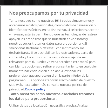
Noticias y prensa
Trabaja con nosotros
Nos preocupamos por tu privacidad
Contacto
Tanto nosotros como nuestros
1014
socios almacenamos y
accedemos a datos personales, como datos de navegación o
identificadores únicos, en tu dispositivo. Si seleccionas Aceptar
y navegar, estarás permitiendo que las tecnologías de rastreo
Contacto comercial y de marketing
apoyen los propósitos que se muestran en «nosotros y
Tienda mal colocada en el mapa
nuestros socios tratamos datos para proporcionar». Si
Notificar un folleto
seleccionas Rechazar o retiras tu consentimiento, los
deshabilitarás. Si se deshabilitan los rastreadores, parte del
¿Encontraste un problema en la web o en la
contenido y los anuncios que ves podrían dejar de ser
aplicación?
relevantes para ti. Puedes volver a acceder a este menú para
cambiar tus opciones o retirar el consentimiento en cualquier
momento haciendo clic en el enlace «Gestionar las
Índices
preferencias» que aparece en el en la parte inferior de la
página web. Tus opciones tendrán efecto dentro de nuestro
Sitio web. Para saber más, consulta nuestra política de
Marcas
privacidad.
Cookie policy
Tanto nosotros como nuestros asociados tratamos
Negocios
los datos para proporcionar:
Negocios cercanos
Productos
Utilizar datos de localización geográfica precisa. Analizar