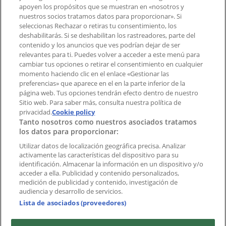
Notificar un folleto
apoyen los propósitos que se muestran en «nosotros y
¿Encontraste un problema en la web o en la
nuestros socios tratamos datos para proporcionar». Si
aplicación?
seleccionas Rechazar o retiras tu consentimiento, los
deshabilitarás. Si se deshabilitan los rastreadores, parte del
contenido y los anuncios que ves podrían dejar de ser
Índices
relevantes para ti. Puedes volver a acceder a este menú para
cambiar tus opciones o retirar el consentimiento en cualquier
momento haciendo clic en el enlace «Gestionar las
preferencias» que aparece en el en la parte inferior de la
Marcas
página web. Tus opciones tendrán efecto dentro de nuestro
Marcas locales
Sitio web. Para saber más, consulta nuestra política de
Negocios
privacidad.
Cookie policy
Tanto nosotros como nuestros asociados tratamos
Negocios cercanos
los datos para proporcionar:
Productos
Productos locales
Utilizar datos de localización geográfica precisa. Analizar
activamente las características del dispositivo para su
Ciudades
identificación. Almacenar la información en un dispositivo y/o
acceder a ella. Publicidad y contenido personalizados,
Descargar la APP Tiendeo
medición de publicidad y contenido, investigación de
audiencia y desarrollo de servicios.
Lista de asociados (proveedores)