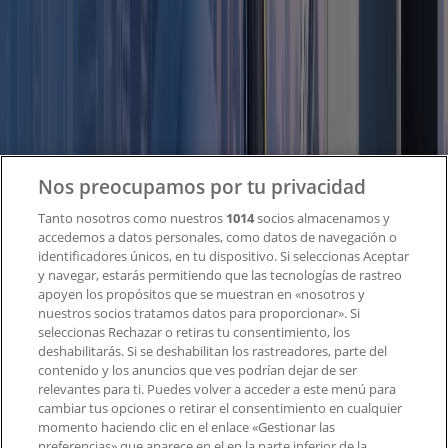
¿Qué hacemos?
Soluciones para empresas
Noticias y prensa
Trabaja con nosotros
Contacto
Nos preocupamos por tu privacidad
Tanto nosotros como nuestros
1014
socios almacenamos y
accedemos a datos personales, como datos de navegación o
Contacto comercial y de marketing
identificadores únicos, en tu dispositivo. Si seleccionas Aceptar
Tienda mal colocada en el mapa
y navegar, estarás permitiendo que las tecnologías de rastreo
Notificar un folleto
apoyen los propósitos que se muestran en «nosotros y
¿Encontraste un problema en la web o en la
nuestros socios tratamos datos para proporcionar». Si
aplicación?
seleccionas Rechazar o retiras tu consentimiento, los
deshabilitarás. Si se deshabilitan los rastreadores, parte del
contenido y los anuncios que ves podrían dejar de ser
Índices
relevantes para ti. Puedes volver a acceder a este menú para
cambiar tus opciones o retirar el consentimiento en cualquier
momento haciendo clic en el enlace «Gestionar las
preferencias» que aparece en el en la parte inferior de la