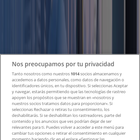
¿Qué hacemos?
Soluciones para empresas
Noticias y prensa
Trabaja con nosotros
Contacto
Nos preocupamos por tu privacidad
Tanto nosotros como nuestros
1014
socios almacenamos y
accedemos a datos personales, como datos de navegación o
Contacto comercial y de marketing
identificadores únicos, en tu dispositivo. Si seleccionas Aceptar
Tienda mal colocada en el mapa
y navegar, estarás permitiendo que las tecnologías de rastreo
Notificar un folleto
apoyen los propósitos que se muestran en «nosotros y
¿Encontraste un problema en la web o en la
nuestros socios tratamos datos para proporcionar». Si
aplicación?
seleccionas Rechazar o retiras tu consentimiento, los
deshabilitarás. Si se deshabilitan los rastreadores, parte del
contenido y los anuncios que ves podrían dejar de ser
Índices
relevantes para ti. Puedes volver a acceder a este menú para
cambiar tus opciones o retirar el consentimiento en cualquier
momento haciendo clic en el enlace «Gestionar las