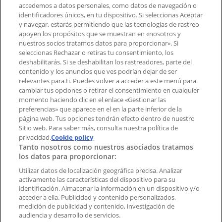
accedemos a datos personales, como datos de navegación o
identificadores únicos, en tu dispositivo. Si seleccionas Aceptar
y navegar, estarás permitiendo que las tecnologías de rastreo
Contacto comercial y de marketing
apoyen los propósitos que se muestran en «nosotros y
Tienda mal colocada en el mapa
nuestros socios tratamos datos para proporcionar». Si
Notificar un folleto
seleccionas Rechazar o retiras tu consentimiento, los
deshabilitarás. Si se deshabilitan los rastreadores, parte del
¿Encontraste un problema en la web o en la
contenido y los anuncios que ves podrían dejar de ser
aplicación?
relevantes para ti. Puedes volver a acceder a este menú para
cambiar tus opciones o retirar el consentimiento en cualquier
momento haciendo clic en el enlace «Gestionar las
Índices
preferencias» que aparece en el en la parte inferior de la
página web. Tus opciones tendrán efecto dentro de nuestro
Sitio web. Para saber más, consulta nuestra política de
Marcas
privacidad.
Cookie policy
Tanto nosotros como nuestros asociados tratamos
Negocios
los datos para proporcionar:
Negocios cercanos
Productos
Utilizar datos de localización geográfica precisa. Analizar
activamente las características del dispositivo para su
Ciudades
identificación. Almacenar la información en un dispositivo y/o
acceder a ella. Publicidad y contenido personalizados,
Descargar la APP Tiendeo
medición de publicidad y contenido, investigación de
audiencia y desarrollo de servicios.