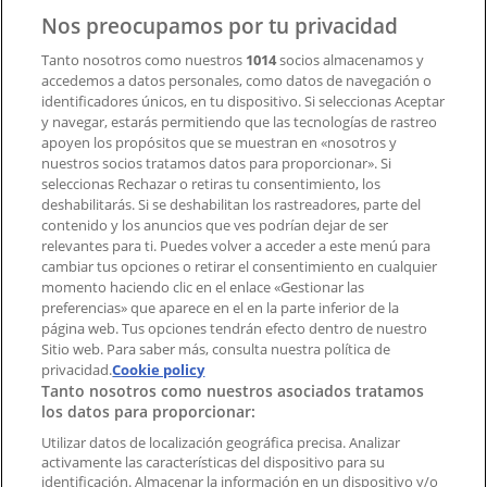
Contacto
Nos preocupamos por tu privacidad
Tanto nosotros como nuestros
1014
socios almacenamos y
accedemos a datos personales, como datos de navegación o
Contacto comercial y de marketing
identificadores únicos, en tu dispositivo. Si seleccionas Aceptar
Tienda mal colocada en el mapa
y navegar, estarás permitiendo que las tecnologías de rastreo
Notificar un folleto
apoyen los propósitos que se muestran en «nosotros y
¿Encontraste un problema en la web o en la
nuestros socios tratamos datos para proporcionar». Si
aplicación?
seleccionas Rechazar o retiras tu consentimiento, los
deshabilitarás. Si se deshabilitan los rastreadores, parte del
contenido y los anuncios que ves podrían dejar de ser
Índices
relevantes para ti. Puedes volver a acceder a este menú para
cambiar tus opciones o retirar el consentimiento en cualquier
momento haciendo clic en el enlace «Gestionar las
preferencias» que aparece en el en la parte inferior de la
Marcas
página web. Tus opciones tendrán efecto dentro de nuestro
Marcas locales
Sitio web. Para saber más, consulta nuestra política de
Negocios
privacidad.
Cookie policy
Tanto nosotros como nuestros asociados tratamos
Negocios cercanos
los datos para proporcionar:
Productos
Productos locales
Utilizar datos de localización geográfica precisa. Analizar
activamente las características del dispositivo para su
Ciudades
identificación. Almacenar la información en un dispositivo y/o