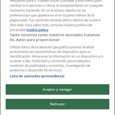
relevantes para ti. Puedes volver a acceder a este menú para
cambiar tus opciones o retirar el consentimiento en cualquier
momento haciendo clic en el enlace «Gestionar las
preferencias» que aparece en el en la parte inferior de la
Marcas
página web. Tus opciones tendrán efecto dentro de nuestro
Marcas locales
Sitio web. Para saber más, consulta nuestra política de
Negocios
privacidad.
Cookie policy
Tanto nosotros como nuestros asociados tratamos
Negocios cercanos
los datos para proporcionar:
Productos
Productos locales
Utilizar datos de localización geográfica precisa. Analizar
activamente las características del dispositivo para su
Ciudades
identificación. Almacenar la información en un dispositivo y/o
acceder a ella. Publicidad y contenido personalizados,
Descargar la APP Tiendeo
medición de publicidad y contenido, investigación de
audiencia y desarrollo de servicios.
Lista de asociados (proveedores)
Aceptar y navegar
Copyright © Tiendeo ® 2026 · Shopfully Marketing S.L.U. –
Rechazar
Palau de Mar – 08039 Barcelona, Spain