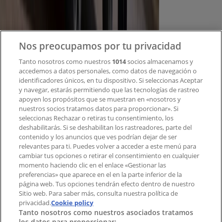
Trabaja con nosotros
Contacto
Nos preocupamos por tu privacidad
Tanto nosotros como nuestros
1014
socios almacenamos y
accedemos a datos personales, como datos de navegación o
Contacto comercial y de marketing
identificadores únicos, en tu dispositivo. Si seleccionas Aceptar
Tienda mal colocada en el mapa
y navegar, estarás permitiendo que las tecnologías de rastreo
Notificar un folleto
apoyen los propósitos que se muestran en «nosotros y
¿Encontraste un problema en la web o en la
nuestros socios tratamos datos para proporcionar». Si
aplicación?
seleccionas Rechazar o retiras tu consentimiento, los
deshabilitarás. Si se deshabilitan los rastreadores, parte del
contenido y los anuncios que ves podrían dejar de ser
Índices
relevantes para ti. Puedes volver a acceder a este menú para
cambiar tus opciones o retirar el consentimiento en cualquier
momento haciendo clic en el enlace «Gestionar las
preferencias» que aparece en el en la parte inferior de la
Marcas
página web. Tus opciones tendrán efecto dentro de nuestro
Marcas locales
Sitio web. Para saber más, consulta nuestra política de
Negocios
privacidad.
Cookie policy
Tanto nosotros como nuestros asociados tratamos
Negocios cercanos
los datos para proporcionar: