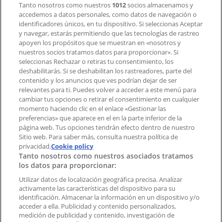
Tanto nosotros como nuestros
1012
socios almacenamos y
accedemos a datos personales, como datos de navegación o
Contacto comercial y de marketing
identificadores únicos, en tu dispositivo. Si seleccionas Aceptar
Tienda mal colocada en el mapa
y navegar, estarás permitiendo que las tecnologías de rastreo
Notificar un folleto
apoyen los propósitos que se muestran en «nosotros y
¿Encontraste un problema en la web o en la
nuestros socios tratamos datos para proporcionar». Si
aplicación?
seleccionas Rechazar o retiras tu consentimiento, los
deshabilitarás. Si se deshabilitan los rastreadores, parte del
contenido y los anuncios que ves podrían dejar de ser
Índices
relevantes para ti. Puedes volver a acceder a este menú para
cambiar tus opciones o retirar el consentimiento en cualquier
momento haciendo clic en el enlace «Gestionar las
preferencias» que aparece en el en la parte inferior de la
Marcas
página web. Tus opciones tendrán efecto dentro de nuestro
Marcas locales
Sitio web. Para saber más, consulta nuestra política de
Negocios
privacidad.
Cookie policy
Tanto nosotros como nuestros asociados tratamos
Negocios cercanos
los datos para proporcionar:
Productos
Productos locales
Utilizar datos de localización geográfica precisa. Analizar
activamente las características del dispositivo para su
Ciudades
identificación. Almacenar la información en un dispositivo y/o
acceder a ella. Publicidad y contenido personalizados,
Descargar la APP Tiendeo
medición de publicidad y contenido, investigación de