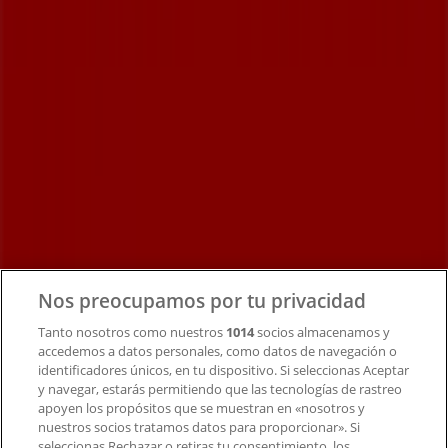
tecnológica que está reinventando las compras locales
en todo el mundo.
Tiendeo
¿Qué hacemos?
Soluciones para empresas
Noticias y prensa
Trabaja con nosotros
Contacto
Nos preocupamos por tu privacidad
Tanto nosotros como nuestros
1014
socios almacenamos y
accedemos a datos personales, como datos de navegación o
Contacto comercial y de marketing
identificadores únicos, en tu dispositivo. Si seleccionas Aceptar
Tienda mal colocada en el mapa
y navegar, estarás permitiendo que las tecnologías de rastreo
Notificar un folleto
apoyen los propósitos que se muestran en «nosotros y
¿Encontraste un problema en la web o en la
nuestros socios tratamos datos para proporcionar». Si
aplicación?
seleccionas Rechazar o retiras tu consentimiento, los