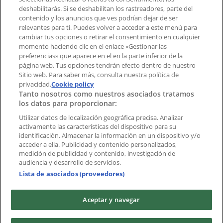
deshabilitarás. Si se deshabilitan los rastreadores, parte del
contenido y los anuncios que ves podrían dejar de ser
Índices
relevantes para ti. Puedes volver a acceder a este menú para
cambiar tus opciones o retirar el consentimiento en cualquier
momento haciendo clic en el enlace «Gestionar las
preferencias» que aparece en el en la parte inferior de la
Marcas
página web. Tus opciones tendrán efecto dentro de nuestro
Marcas locales
Sitio web. Para saber más, consulta nuestra política de
Negocios
privacidad.
Cookie policy
Tanto nosotros como nuestros asociados tratamos
Negocios cercanos
los datos para proporcionar:
Productos
Productos locales
Utilizar datos de localización geográfica precisa. Analizar
activamente las características del dispositivo para su
Ciudades
identificación. Almacenar la información en un dispositivo y/o
acceder a ella. Publicidad y contenido personalizados,
Descargar la APP Tiendeo
medición de publicidad y contenido, investigación de
audiencia y desarrollo de servicios.
Lista de asociados (proveedores)
Aceptar y navegar