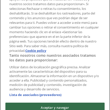
Tienda mal colocada en el mapa
nuestros socios tratamos datos para proporcionar». Si
Notificar un folleto
seleccionas Rechazar o retiras tu consentimiento, los
deshabilitarás. Si se deshabilitan los rastreadores, parte del
¿Encontraste un problema en la web o en la
contenido y los anuncios que ves podrían dejar de ser
aplicación?
relevantes para ti. Puedes volver a acceder a este menú para
cambiar tus opciones o retirar el consentimiento en cualquier
momento haciendo clic en el enlace «Gestionar las
Índices
preferencias» que aparece en el en la parte inferior de la
página web. Tus opciones tendrán efecto dentro de nuestro
Sitio web. Para saber más, consulta nuestra política de
Marcas
privacidad.
Cookie policy
Tanto nosotros como nuestros asociados tratamos
Negocios
los datos para proporcionar:
Negocios cercanos
Productos
Utilizar datos de localización geográfica precisa. Analizar
activamente las características del dispositivo para su
Ciudades
identificación. Almacenar la información en un dispositivo y/o
acceder a ella. Publicidad y contenido personalizados,
Descargar la APP Tiendeo
medición de publicidad y contenido, investigación de
audiencia y desarrollo de servicios.
Lista de asociados (proveedores)
Aceptar y navegar