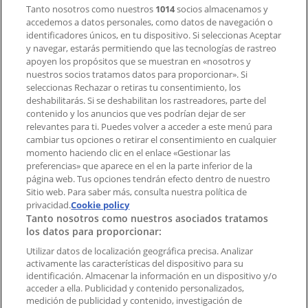
Tanto nosotros como nuestros
1014
socios almacenamos y
accedemos a datos personales, como datos de navegación o
Contacto comercial y de marketing
identificadores únicos, en tu dispositivo. Si seleccionas Aceptar
Tienda mal colocada en el mapa
y navegar, estarás permitiendo que las tecnologías de rastreo
Notificar un folleto
apoyen los propósitos que se muestran en «nosotros y
¿Encontraste un problema en la web o en la
nuestros socios tratamos datos para proporcionar». Si
aplicación?
seleccionas Rechazar o retiras tu consentimiento, los
deshabilitarás. Si se deshabilitan los rastreadores, parte del
contenido y los anuncios que ves podrían dejar de ser
Índices
relevantes para ti. Puedes volver a acceder a este menú para
cambiar tus opciones o retirar el consentimiento en cualquier
momento haciendo clic en el enlace «Gestionar las
preferencias» que aparece en el en la parte inferior de la
Marcas
página web. Tus opciones tendrán efecto dentro de nuestro
Marcas locales
Sitio web. Para saber más, consulta nuestra política de
Negocios
privacidad.
Cookie policy
Tanto nosotros como nuestros asociados tratamos
Negocios cercanos
los datos para proporcionar:
Productos
Productos locales
Utilizar datos de localización geográfica precisa. Analizar
activamente las características del dispositivo para su
Ciudades
identificación. Almacenar la información en un dispositivo y/o
acceder a ella. Publicidad y contenido personalizados,
Descargar la APP Tiendeo
medición de publicidad y contenido, investigación de