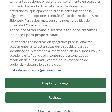
cambiar tus opciones o retirar el consentimiento en cualquier
momento haciendo clic en el enlace «Gestionar las
preferencias» que aparece en el en la parte inferior de la
Marcas
página web. Tus opciones tendrán efecto dentro de nuestro
Marcas locales
Sitio web. Para saber más, consulta nuestra política de
Negocios
privacidad.
Cookie policy
Tanto nosotros como nuestros asociados tratamos
Negocios cercanos
los datos para proporcionar:
Productos
Productos locales
Utilizar datos de localización geográfica precisa. Analizar
activamente las características del dispositivo para su
Ciudades
identificación. Almacenar la información en un dispositivo y/o
acceder a ella. Publicidad y contenido personalizados,
Descargar la APP Tiendeo
medición de publicidad y contenido, investigación de
audiencia y desarrollo de servicios.
Lista de asociados (proveedores)
Aceptar y navegar
Copyright © Tiendeo ® 2026 · Shopfully Marketing S.L.U. –
Rechazar
Palau de Mar – 08039 Barcelona, Spain
Términos y condiciones
Política de privacidad
Mostrar los propósitos