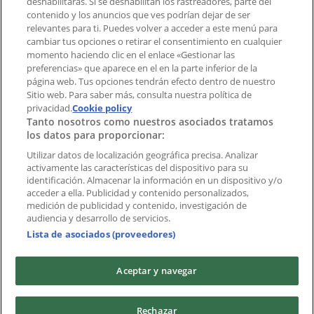
deshabilitarás. Si se deshabilitan los rastreadores, parte del
¿Encontraste un problema en la web o en la
contenido y los anuncios que ves podrían dejar de ser
aplicación?
relevantes para ti. Puedes volver a acceder a este menú para
cambiar tus opciones o retirar el consentimiento en cualquier
momento haciendo clic en el enlace «Gestionar las
Índices
preferencias» que aparece en el en la parte inferior de la
página web. Tus opciones tendrán efecto dentro de nuestro
Sitio web. Para saber más, consulta nuestra política de
Marcas
privacidad.
Cookie policy
Tanto nosotros como nuestros asociados tratamos
Negocios
los datos para proporcionar:
Negocios cercanos
Productos
Utilizar datos de localización geográfica precisa. Analizar
activamente las características del dispositivo para su
Ciudades
identificación. Almacenar la información en un dispositivo y/o
acceder a ella. Publicidad y contenido personalizados,
Descargar la APP Tiendeo
medición de publicidad y contenido, investigación de
audiencia y desarrollo de servicios.
Lista de asociados (proveedores)
Aceptar y navegar
Copyright © Tiendeo ® 2026 · Shopfully Marketing S.L.U. –
Rechazar