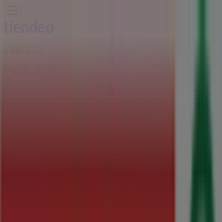
Estás aquí:
Baralla - 28001
Destacados
Hiper-Supermercados
Hogar y Muebles
Jardín
y Bricolaje
Ropa, Zapatos y Complementos
Informática y
Electrónica
Juguetes y Bebés
Coches, Motos y
Recambios
Perfumerías y
Belleza
Viajes
Restauración
Deporte
Salud y
Ópticas
Ocio
Libros y Papelerías
Bancos y Seguros
Bodas
Publicidad
Supermercados SPAR Baralla -