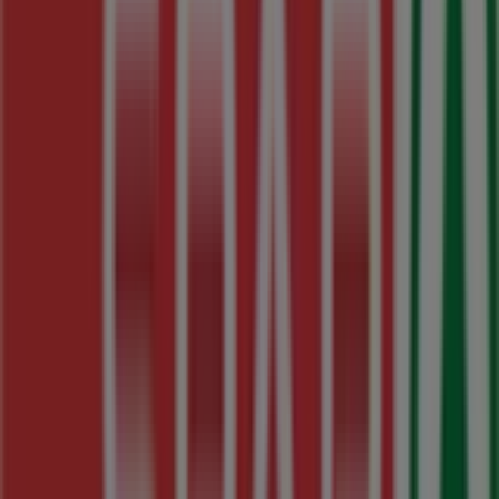
Estamos a punto de publicar ofertas de SPAR
Ciudades con tiendas de SPAR
SPAR en O Corgo
SPAR en Lugo
SPAR en
Monterroso
SPAR en Monforte de Lemos
SPAR en
Quiroga
SPAR en Antas de Ulla
SPAR en Abadín
SPAR
en A Rúa
SPAR en Vilalba
SPAR en Mondoñedo
SPAR
en Trabada
SPAR en Manzaneda
Ver más ciudades
Otros negocios de Hiper-