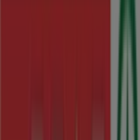
Horarios, teléfonos y direcciones
Tiendeo en Baralla
»
Ofertas de Hiper-Supermercados en Baralla
»
SPAR en Baralla
»
Tiendas de SPAR en Baralla
SPAR
Calle evaristo correa calderón, 85, Baralla
406 m