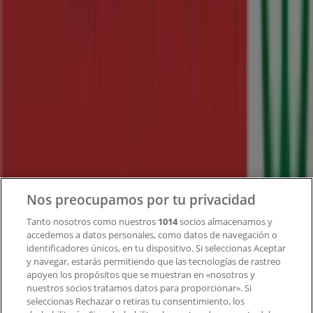
Tiendeo forma parte de Shopfully, la empresa
tecnológica que está reinventando las compras locales
en todo el mundo.
Tiendeo
¿Qué hacemos?
Soluciones para empresas
Noticias y prensa
Trabaja con nosotros
Nos preocupamos por tu privacidad
Contacto
Tanto nosotros como nuestros
1014
socios almacenamos y
accedemos a datos personales, como datos de navegación o
identificadores únicos, en tu dispositivo. Si seleccionas Aceptar
y navegar, estarás permitiendo que las tecnologías de rastreo
Contacto comercial y de marketing
apoyen los propósitos que se muestran en «nosotros y
Tienda mal colocada en el mapa
nuestros socios tratamos datos para proporcionar». Si
Notificar un folleto
seleccionas Rechazar o retiras tu consentimiento, los