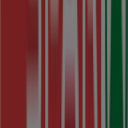
los detalles necesarios para que puedas disfrutar de una
experiencia de compra completa en
Baralla
.
No pierdas la oportunidad de aprovechar las
ofertas
de
SPAR
en las tiendas de
Baralla
y mantente actualizado
con los mejores precios durante
agosto de 2026
. En
Tiendeo, siempre encontrarás las mejores tiendas y
opciones de compra en
Baralla
. ¡Empieza a explorar las
tiendas y promociones que tenemos para ti ahora
mismo!
Publicidad