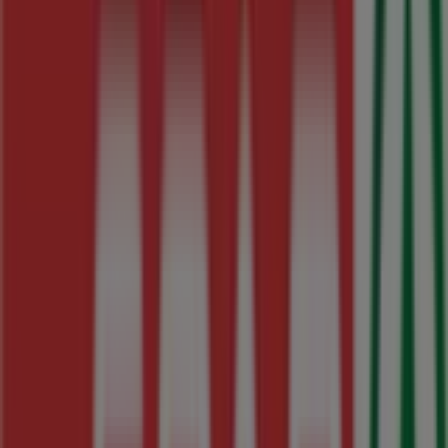
SPAR
Calle benigno quiroga, 22, Puebla de San Xulián
16.3 km
SPAR
Calle san cristóbal de chamoso, 9, Corgo
16.6 km
Publicidad