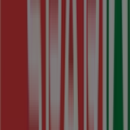
Supermercados en Baralla
SPAR
¡Bienvenido a Tiendeo! Aquí puedes encontrar no solo
las mejores
ofertas
,
catálogos
y
promociones
, sino
también descubrir las tiendas más populares en
Baralla
.
Durante el mes de
agosto de 2026
, en nuestra
plataforma podrás conocer las últimas novedades de
SPAR
, una de las marcas más reconocidas, así como la
ubicación y detalles de las tiendas más cercanas en
Baralla
.
En Tiendeo, no solo tendrás acceso a
promociones
y
descuentos, sino también a información sobre las
tiendas físicas de tu ciudad. Explora los catálogos de
SPAR
, encuentra las tiendas en
Baralla
y descubre los
productos con grandes descuentos para ahorrar en tus
compras este
agosto
. Además, te mantenemos al tanto
de las ubicaciones exactas, horarios de atención y todos