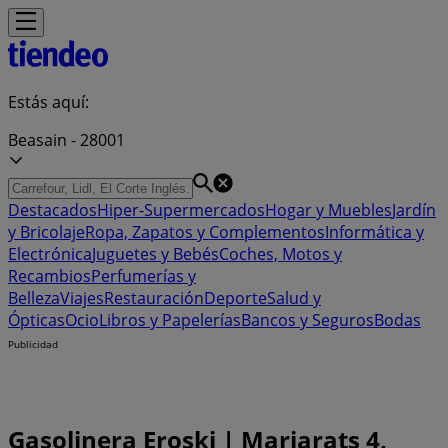
Estás aquí:
Beasain - 28001
Destacados
Hiper-Supermercados
Hogar y Muebles
Jardín
y Bricolaje
Ropa, Zapatos y Complementos
Informática y
Electrónica
Juguetes y Bebés
Coches, Motos y
Recambios
Perfumerías y
Belleza
Viajes
Restauración
Deporte
Salud y
Ópticas
Ocio
Libros y Papelerías
Bancos y Seguros
Bodas
Publicidad
Gasolinera Eroski | Mariarats 4,