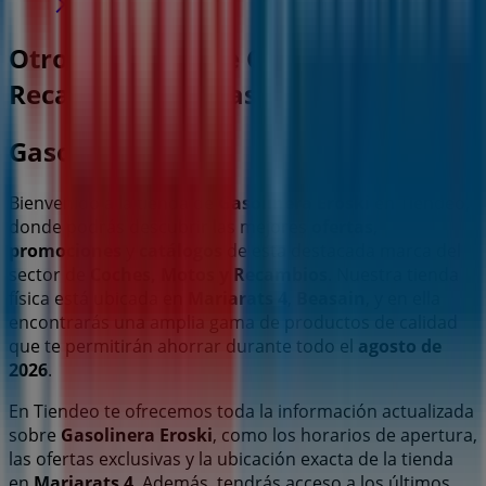
Otros negocios de Coches, Motos y
Recambios en Beasain
Gasolinera Eroski
Bienvenido a la tienda de
Gasolinera Eroski
en Tiendeo,
donde podrás descubrir las mejores
ofertas
,
promociones
y
catálogos
de esta destacada marca del
sector de
Coches, Motos y Recambios
. Nuestra tienda
física está ubicada en
Mariarats 4
,
Beasain
, y en ella
encontrarás una amplia gama de productos de calidad
que te permitirán ahorrar durante todo el
agosto de
2026
.
En Tiendeo te ofrecemos toda la información actualizada
sobre
Gasolinera Eroski
, como los horarios de apertura,
las ofertas exclusivas y la ubicación exacta de la tienda
en
Mariarats 4
. Además, tendrás acceso a los últimos