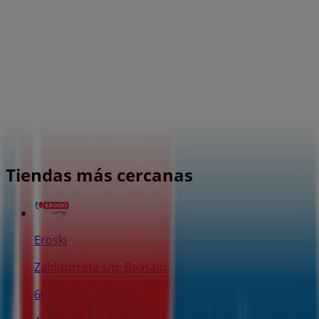
Tiendas más cercanas
Eroski
Zaldizurreta s/n, Beasain
60 m