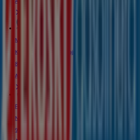
Abierto
Movistar
Kale Nagusia Kalea, 3 bajo, Beasain
86 m
Abierto
Ferbric
NAGUSIA, 4, Beasain
95 m