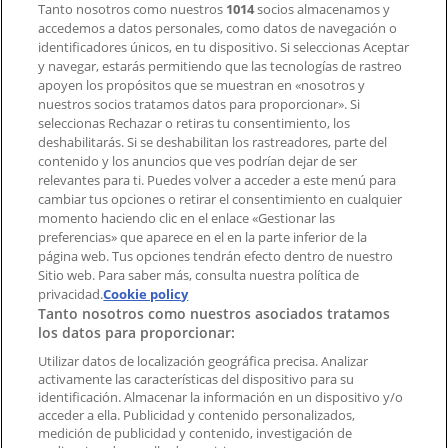
Tanto nosotros como nuestros
1014
socios almacenamos y
accedemos a datos personales, como datos de navegación o
Contacto comercial y de marketing
identificadores únicos, en tu dispositivo. Si seleccionas Aceptar
Tienda mal colocada en el mapa
y navegar, estarás permitiendo que las tecnologías de rastreo
Notificar un folleto
apoyen los propósitos que se muestran en «nosotros y
¿Encontraste un problema en la web o en la
nuestros socios tratamos datos para proporcionar». Si
aplicación?
seleccionas Rechazar o retiras tu consentimiento, los
deshabilitarás. Si se deshabilitan los rastreadores, parte del
contenido y los anuncios que ves podrían dejar de ser
Índices
relevantes para ti. Puedes volver a acceder a este menú para
cambiar tus opciones o retirar el consentimiento en cualquier
momento haciendo clic en el enlace «Gestionar las
preferencias» que aparece en el en la parte inferior de la
Marcas
página web. Tus opciones tendrán efecto dentro de nuestro
Marcas locales
Sitio web. Para saber más, consulta nuestra política de
Negocios
privacidad.
Cookie policy
Tanto nosotros como nuestros asociados tratamos
Negocios cercanos
los datos para proporcionar:
Productos
Productos locales
Utilizar datos de localización geográfica precisa. Analizar
activamente las características del dispositivo para su
Ciudades
identificación. Almacenar la información en un dispositivo y/o
acceder a ella. Publicidad y contenido personalizados,
Descargar la APP Tiendeo
medición de publicidad y contenido, investigación de