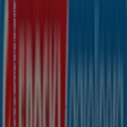
Abierto
Gasolinera Eroski
Zaldizurreta s/n, Beasain
76 m
Abierto
Pròxim Supermercados
Kalea Jose Migel Iturriotz,10, Beasain
78 m