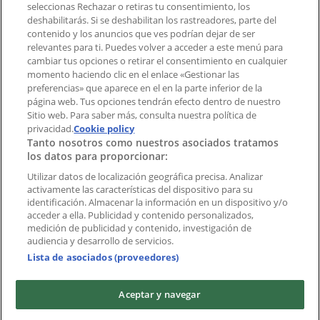
Notificar un folleto
seleccionas Rechazar o retiras tu consentimiento, los
deshabilitarás. Si se deshabilitan los rastreadores, parte del
¿Encontraste un problema en la web o en la
contenido y los anuncios que ves podrían dejar de ser
aplicación?
relevantes para ti. Puedes volver a acceder a este menú para
cambiar tus opciones o retirar el consentimiento en cualquier
momento haciendo clic en el enlace «Gestionar las
Índices
preferencias» que aparece en el en la parte inferior de la
página web. Tus opciones tendrán efecto dentro de nuestro
Sitio web. Para saber más, consulta nuestra política de
Marcas
privacidad.
Cookie policy
Tanto nosotros como nuestros asociados tratamos
Negocios
los datos para proporcionar:
Negocios cercanos
Productos
Utilizar datos de localización geográfica precisa. Analizar
activamente las características del dispositivo para su
Ciudades
identificación. Almacenar la información en un dispositivo y/o
acceder a ella. Publicidad y contenido personalizados,
Descargar la APP Tiendeo
medición de publicidad y contenido, investigación de
audiencia y desarrollo de servicios.
Lista de asociados (proveedores)
Aceptar y navegar