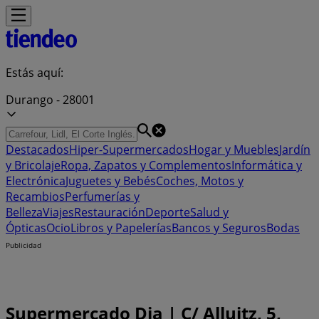
Estás aquí:
Durango - 28001
Destacados
Hiper-Supermercados
Hogar y Muebles
Jardín
y Bricolaje
Ropa, Zapatos y Complementos
Informática y
Electrónica
Juguetes y Bebés
Coches, Motos y
Recambios
Perfumerías y
Belleza
Viajes
Restauración
Deporte
Salud y
Ópticas
Ocio
Libros y Papelerías
Bancos y Seguros
Bodas
Publicidad
Supermercado Dia | C/ Alluitz, 5,