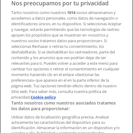
Nos preocupamos por tu privacidad
Tanto nosotros como nuestros
1014
socios almacenamos y
accedemos a datos personales, como datos de navegación o
Contacto comercial y de marketing
identificadores únicos, en tu dispositivo. Si seleccionas Aceptar
Tienda mal colocada en el mapa
y navegar, estarás permitiendo que las tecnologías de rastreo
Notificar un folleto
apoyen los propósitos que se muestran en «nosotros y
¿Encontraste un problema en la web o en la
nuestros socios tratamos datos para proporcionar». Si
aplicación?
seleccionas Rechazar o retiras tu consentimiento, los
deshabilitarás. Si se deshabilitan los rastreadores, parte del
contenido y los anuncios que ves podrían dejar de ser
Índices
relevantes para ti. Puedes volver a acceder a este menú para
cambiar tus opciones o retirar el consentimiento en cualquier
momento haciendo clic en el enlace «Gestionar las
preferencias» que aparece en el en la parte inferior de la
Marcas
página web. Tus opciones tendrán efecto dentro de nuestro
Marcas locales
Sitio web. Para saber más, consulta nuestra política de
Negocios
privacidad.
Cookie policy
Tanto nosotros como nuestros asociados tratamos
Negocios cercanos
los datos para proporcionar:
Productos
Productos locales
Utilizar datos de localización geográfica precisa. Analizar
activamente las características del dispositivo para su
Ciudades
identificación. Almacenar la información en un dispositivo y/o