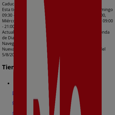
Caduca el 11/8
Esta tienda de Dia tiene los siguientes horarios: Domingo
09:30 - 14:30, Lunes 09:00 - 21:00, Martes 09:00 - 21:00,
Miércoles 09:00 - 21:00, Jueves 09:00 - 21:00, Viernes 09:00
- 21:00, Sábado 09:00 - 21:00
Actualmente hay 1 catálogos disponibles en esta tienda
de Dia.
Navega por el último catálogo de Dia en C/ Alluitz, 5
Nueva Calidad Dia del 05/08 al 11/08 que es válido del
5/8/2026 al 11/8/2026 y no pares de ahorrar.
Tiendas más cercanas
Dia
C/ Juan Mari Altuna, 10-12, Durango
433 m