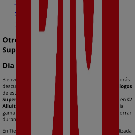
10.8 km
Cerrado
Otros negocios de Hiper-
Supermercados en Durango
Dia
Bienvenido a la tienda de
Dia
en Tiendeo, donde podrás
descubrir las mejores
ofertas
,
promociones
y
catálogos
de esta destacada marca del sector de
Hiper-
Supermercados
. Nuestra tienda física está ubicada en
C/
Alluitz, 5
,
Durango
, y en ella encontrarás una amplia
gama de productos de calidad que te permitirán ahorrar
durante todo el
agosto de 2026
.
En Tiendeo te ofrecemos toda la información actualizada