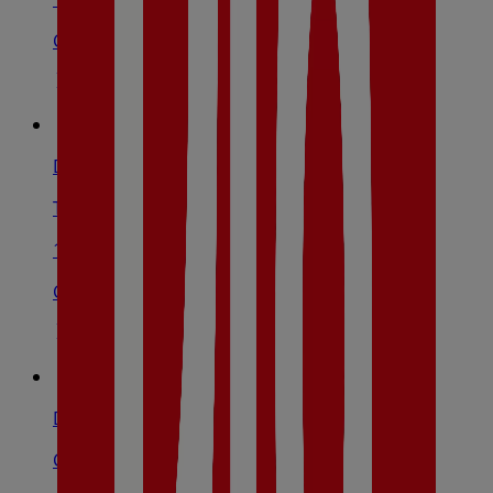
Cerrado
Dia
Travesía Andalucía, 2-4, Ermua
10.4 km
Cerrado
Dia
Calle Zubiaurre, 30, Ermua