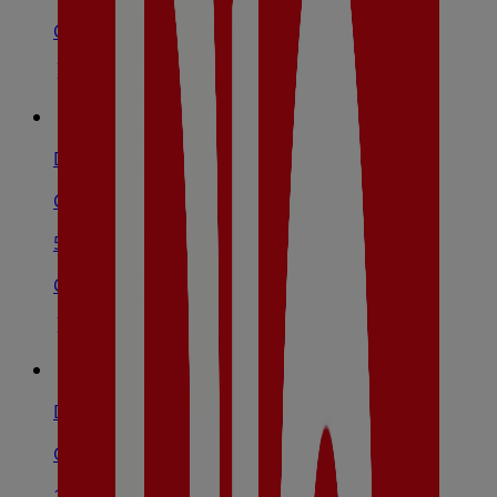
Cerrado
Dia
C/ Alluitz, 5, Durango
536 m
Cerrado
Dia
Gudari, 4, Amorebieta-Etxano
10.1 km