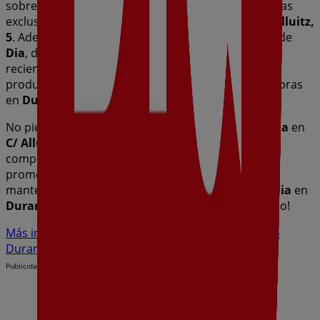
sobre
Dia
, como los horarios de apertura, las ofertas
exclusivas y la ubicación exacta de la tienda en
C/ Alluitz,
5
. Además, tendrás acceso a los últimos catálogos de
Dia
, donde podrás descubrir las promociones más
recientes y aprovechar grandes descuentos en
productos de
Hiper-Supermercados
para tus compras
en
Durango
.
No pierdas la oportunidad de visitar la tienda de
Dia
en
C/ Alluitz, 5
para disfrutar de una experiencia de
compra completa. Te invitamos a explorar las
promociones que tenemos para ti este
agosto
y
mantenerte informado de las mejores ofertas de
Dia
en
Durango
. ¡Visítanos y empieza a ahorrar hoy mismo!
Más información de Dia
Ver otras tiendas de Dia en
Durango
Publicidad