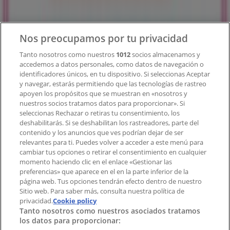
Trabaja con nosotros
Contacto
Nos preocupamos por tu privacidad
Tanto nosotros como nuestros
1012
socios almacenamos y
accedemos a datos personales, como datos de navegación o
Contacto comercial y de marketing
identificadores únicos, en tu dispositivo. Si seleccionas Aceptar
Tienda mal colocada en el mapa
y navegar, estarás permitiendo que las tecnologías de rastreo
Notificar un folleto
apoyen los propósitos que se muestran en «nosotros y
¿Encontraste un problema en la web o en la
nuestros socios tratamos datos para proporcionar». Si
aplicación?
seleccionas Rechazar o retiras tu consentimiento, los
deshabilitarás. Si se deshabilitan los rastreadores, parte del
contenido y los anuncios que ves podrían dejar de ser
Índices
relevantes para ti. Puedes volver a acceder a este menú para
cambiar tus opciones o retirar el consentimiento en cualquier
momento haciendo clic en el enlace «Gestionar las
preferencias» que aparece en el en la parte inferior de la
Marcas
página web. Tus opciones tendrán efecto dentro de nuestro
Marcas locales
Sitio web. Para saber más, consulta nuestra política de
Negocios
privacidad.
Cookie policy
Tanto nosotros como nuestros asociados tratamos
Negocios cercanos
los datos para proporcionar:
Productos