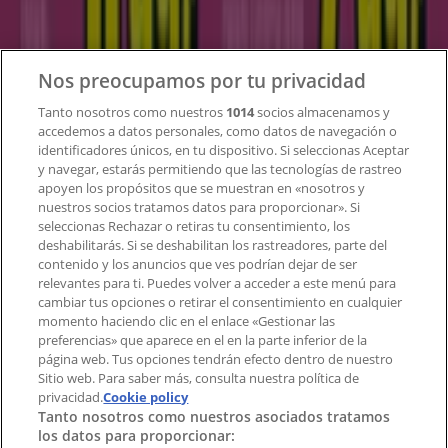
Trabaja con nosotros
Contacto
Nos preocupamos por tu privacidad
Tanto nosotros como nuestros
1014
socios almacenamos y
accedemos a datos personales, como datos de navegación o
Contacto comercial y de marketing
identificadores únicos, en tu dispositivo. Si seleccionas Aceptar
Tienda mal colocada en el mapa
y navegar, estarás permitiendo que las tecnologías de rastreo
Notificar un folleto
apoyen los propósitos que se muestran en «nosotros y
¿Encontraste un problema en la web o en la
nuestros socios tratamos datos para proporcionar». Si
aplicación?
seleccionas Rechazar o retiras tu consentimiento, los
deshabilitarás. Si se deshabilitan los rastreadores, parte del
contenido y los anuncios que ves podrían dejar de ser
Índices
relevantes para ti. Puedes volver a acceder a este menú para
cambiar tus opciones o retirar el consentimiento en cualquier
momento haciendo clic en el enlace «Gestionar las
preferencias» que aparece en el en la parte inferior de la
Marcas
página web. Tus opciones tendrán efecto dentro de nuestro
Marcas locales
Sitio web. Para saber más, consulta nuestra política de
Negocios
privacidad.
Cookie policy
Tanto nosotros como nuestros asociados tratamos
Negocios cercanos
los datos para proporcionar:
Productos