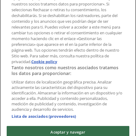
¿Encontraste un problema en la web o en la
nuestros socios tratamos datos para proporcionar». Si
aplicación?
seleccionas Rechazar o retiras tu consentimiento, los
deshabilitarás. Si se deshabilitan los rastreadores, parte del
contenido y los anuncios que ves podrían dejar de ser
Índices
relevantes para ti. Puedes volver a acceder a este menú para
cambiar tus opciones o retirar el consentimiento en cualquier
momento haciendo clic en el enlace «Gestionar las
preferencias» que aparece en el en la parte inferior de la
Marcas
página web. Tus opciones tendrán efecto dentro de nuestro
Marcas locales
Sitio web. Para saber más, consulta nuestra política de
Negocios
privacidad.
Cookie policy
Tanto nosotros como nuestros asociados tratamos
Negocios cercanos
los datos para proporcionar:
Productos
Productos locales
Utilizar datos de localización geográfica precisa. Analizar
activamente las características del dispositivo para su
Ciudades
identificación. Almacenar la información en un dispositivo y/o
acceder a ella. Publicidad y contenido personalizados,
Descargar la APP Tiendeo
medición de publicidad y contenido, investigación de
audiencia y desarrollo de servicios.
Lista de asociados (proveedores)
Aceptar y navegar