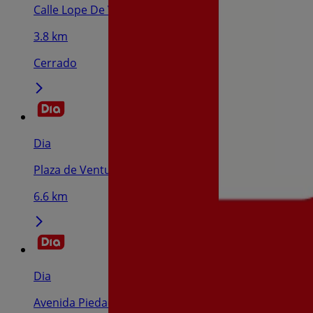
Calle Lope De Vega, 37, Seseña
3.8 km
Cerrado
Dia
Plaza de Ventura Rodríguez, 15, Ciempozuelos
6.6 km
Dia
Avenida Piedad Colón, 4, Borox