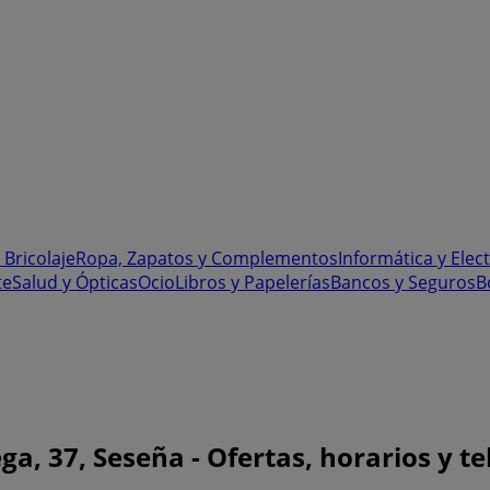
 Bricolaje
Ropa, Zapatos y Complementos
Informática y Elec
te
Salud y Ópticas
Ocio
Libros y Papelerías
Bancos y Seguros
B
a, 37, Seseña - Ofertas, horarios y te