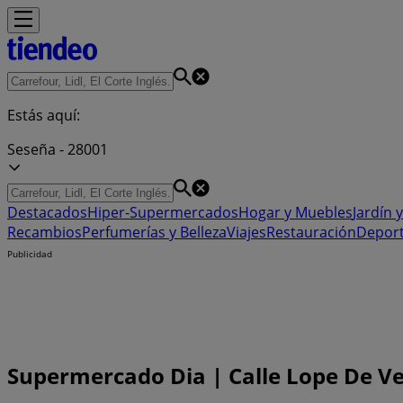
Estás aquí:
Seseña - 28001
Destacados
Hiper-Supermercados
Hogar y Muebles
Jardín y
Recambios
Perfumerías y Belleza
Viajes
Restauración
Depor
Publicidad
Supermercado Dia | Calle Lope De Veg