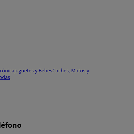
trónica
Juguetes y Bebés
Coches, Motos y
odas
léfono