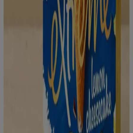
Supermercados en Tarazona
Alcampo
¡Bienvenido a Tiendeo! Aquí puedes encontrar no solo
las mejores
ofertas
,
catálogos
y
promociones
, sino
también descubrir las tiendas más populares en
Tarazona
. Durante el mes de
agosto de 2026
, en
nuestra plataforma podrás conocer las últimas
novedades de
Alcampo
, una de las marcas más
reconocidas, así como la ubicación y detalles de las
tiendas más cercanas en
Tarazona
.
En Tiendeo, no solo tendrás acceso a
promociones
y
descuentos, sino también a información sobre las
tiendas físicas de tu ciudad. Explora los catálogos de
Alcampo
, encuentra las tiendas en
Tarazona
y descubre
los productos con grandes descuentos para ahorrar en
tus compras este
agosto
. Además, te mantenemos al
tanto de las ubicaciones exactas, horarios de atención y