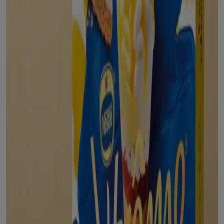
Alcampo
Del 29 de julio al 12 de agosto de 2026
Caduca el 12/8
19.7 km - Tarazona
Ciudades con tiendas de Alcampo
Alcampo en Tudela
Alcampo en Tejado (Soria)
Alcampo en Illueca
Alcampo en Pedrola
Alcampo en
Arnedo
Alcampo en Tauste
Alcampo en Marcilla
Alcampo en Épila
Alcampo en Ejea de los Caballeros
Alcampo en Alagón
Alcampo en Andosilla
Alcampo en
Calatorao
Ver más ciudades
Otros negocios de Hiper-