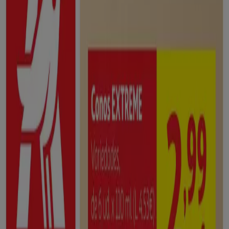
Horarios, teléfonos y direcciones
Tiendeo en Tarazona
»
Ofertas de Hiper-Supermercados en Tarazona
»
Alcampo en Tarazona
»
Tiendas de Alcampo en Tarazona
Alcampo
Av. de la Paz, 7, Tarazona
312 m
Alcampo
Avda. Navarra, 42, Tarazona