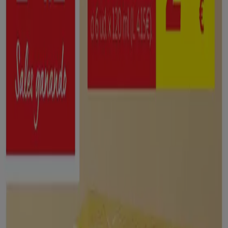
746 m
Alcampo
Avda.Zaragoza,S/N, Tudela
19.7 km
Abierto
Publicidad