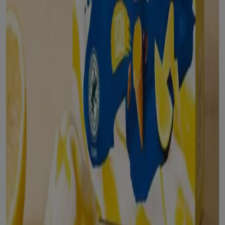
todos los detalles necesarios para que puedas disfrutar
de una experiencia de compra completa en
Tarazona
.
No pierdas la oportunidad de aprovechar las
ofertas
de
Alcampo
en las tiendas de
Tarazona
y mantente
actualizado con los mejores precios durante
agosto de
2026
. En Tiendeo, siempre encontrarás las mejores
tiendas y opciones de compra en
Tarazona
. ¡Empieza a
explorar las tiendas y promociones que tenemos para ti
ahora mismo!
Publicidad