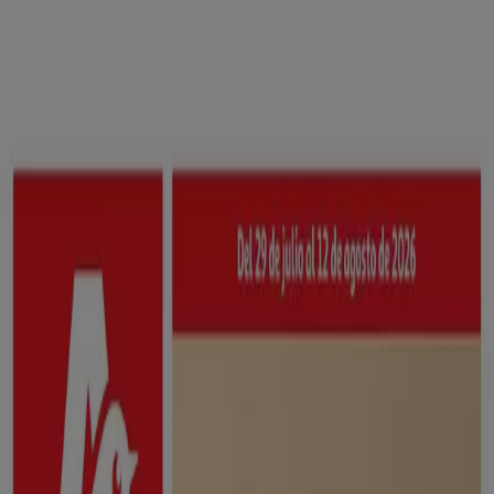
Estás aquí:
Tarazona - 28001
Destacados
Hiper-Supermercados
Hogar y Muebles
Jardín
y Bricolaje
Ropa, Zapatos y Complementos
Informática y
Electrónica
Juguetes y Bebés
Coches, Motos y
Recambios
Perfumerías y
Belleza
Viajes
Restauración
Deporte
Salud y
Ópticas
Ocio
Libros y Papelerías
Bancos y Seguros
Bodas
Publicidad
Supermercados Alcampo Tarazona -