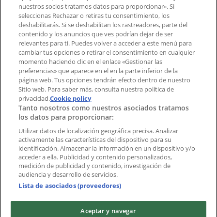
¿Encontraste un problema en la web o en la
nuestros socios tratamos datos para proporcionar». Si
aplicación?
seleccionas Rechazar o retiras tu consentimiento, los
deshabilitarás. Si se deshabilitan los rastreadores, parte del
contenido y los anuncios que ves podrían dejar de ser
Índices
relevantes para ti. Puedes volver a acceder a este menú para
cambiar tus opciones o retirar el consentimiento en cualquier
momento haciendo clic en el enlace «Gestionar las
preferencias» que aparece en el en la parte inferior de la
Marcas
página web. Tus opciones tendrán efecto dentro de nuestro
Marcas locales
Sitio web. Para saber más, consulta nuestra política de
Negocios
privacidad.
Cookie policy
Tanto nosotros como nuestros asociados tratamos
Negocios cercanos
los datos para proporcionar:
Productos
Productos locales
Utilizar datos de localización geográfica precisa. Analizar
activamente las características del dispositivo para su
Ciudades
identificación. Almacenar la información en un dispositivo y/o
acceder a ella. Publicidad y contenido personalizados,
Descargar la APP Tiendeo
medición de publicidad y contenido, investigación de
audiencia y desarrollo de servicios.
Lista de asociados (proveedores)
Aceptar y navegar