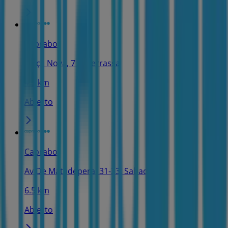
Caprabo
Plaça Nova, 7 A, Terrassa
4.5 km
Abierto
Caprabo
Av De Matadepera, 31-33, Sabadell
6.5 km
Abierto