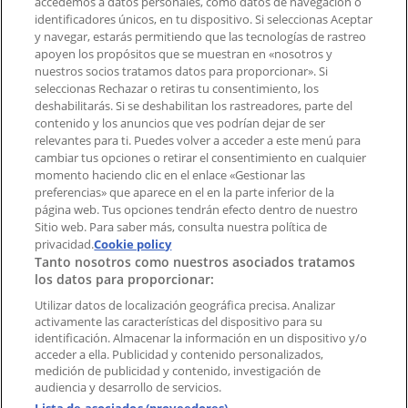
accedemos a datos personales, como datos de navegación o
Contacto comercial y de marketing
identificadores únicos, en tu dispositivo. Si seleccionas Aceptar
Tienda mal colocada en el mapa
y navegar, estarás permitiendo que las tecnologías de rastreo
Notificar un folleto
apoyen los propósitos que se muestran en «nosotros y
¿Encontraste un problema en la web o en la
nuestros socios tratamos datos para proporcionar». Si
aplicación?
seleccionas Rechazar o retiras tu consentimiento, los
deshabilitarás. Si se deshabilitan los rastreadores, parte del
contenido y los anuncios que ves podrían dejar de ser
Índices
relevantes para ti. Puedes volver a acceder a este menú para
cambiar tus opciones o retirar el consentimiento en cualquier
momento haciendo clic en el enlace «Gestionar las
preferencias» que aparece en el en la parte inferior de la
Marcas
página web. Tus opciones tendrán efecto dentro de nuestro
Marcas locales
Sitio web. Para saber más, consulta nuestra política de
Negocios
privacidad.
Cookie policy
Tanto nosotros como nuestros asociados tratamos
Negocios cercanos
los datos para proporcionar:
Productos
Productos locales
Utilizar datos de localización geográfica precisa. Analizar
activamente las características del dispositivo para su
Ciudades
identificación. Almacenar la información en un dispositivo y/o
acceder a ella. Publicidad y contenido personalizados,
Descargar la APP Tiendeo
medición de publicidad y contenido, investigación de
audiencia y desarrollo de servicios.