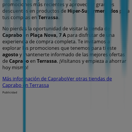
promociones más recientes y aprovechar grandes
descuentos en productos de
Hiper-Supermercados
para
tus compras en
Terrassa
.
No pierdas la oportunidad de visitar la tienda de
Caprabo
en
Plaça Nova, 7 A
para disfrutar de una
experiencia de compra completa. Te invitamos a
explorar las promociones que tenemos para ti este
agosto
y mantenerte informado de las mejores ofertas
de
Caprabo
en
Terrassa
. ¡Visítanos y empieza a ahorrar
hoy mismo!
Más información de Caprabo
Ver otras tiendas de
Caprabo en Terrassa
Publicidad