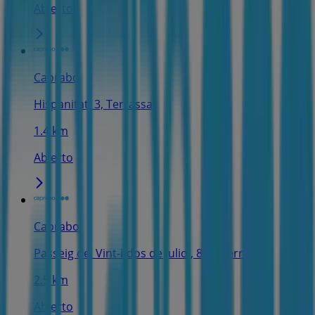
Abierto
Caprabo
Hispanitat, 3, Terrassa
1.4 km
Abierto
Caprabo
Passeig del Vint-i-dos de Juliol, 873, Terrassa
2.5 km
Abierto