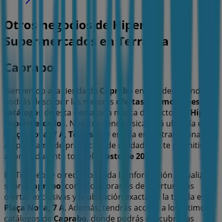
Otros negocios de Hiper-
Supermercados en Terrassa
Caprabo
Bienvenido a la tienda de
Caprabo
en Tiendeo, donde
podrás descubrir las mejores
ofertas
,
promociones
y
catálogos
de esta destacada marca del sector de
Hiper-
Supermercados
. Nuestra tienda física está ubicada en
Plaça Nova, 7 A
,
Terrassa
, y en ella encontrarás una
amplia gama de productos de calidad que te permitirán
ahorrar durante todo el
agosto de 2026
.
En Tiendeo te ofrecemos toda la información actualizada
sobre
Caprabo
, como los horarios de apertura, las
ofertas exclusivas y la ubicación exacta de la tienda en
Plaça Nova, 7 A
. Además, tendrás acceso a los últimos
catálogos de
Caprabo
, donde podrás descubrir las