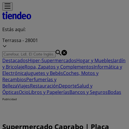
Estás aquí:
Terrassa - 28001
Destacados
Hiper-Supermercados
Hogar y Muebles
Jardín
y Bricolaje
Ropa, Zapatos y Complementos
Informática y
Electrónica
Juguetes y Bebés
Coches, Motos y
Recambios
Perfumerías y
Belleza
Viajes
Restauración
Deporte
Salud y
Ópticas
Ocio
Libros y Papelerías
Bancos y Seguros
Bodas
Publicidad
Supermercado Caprabo | Plaça