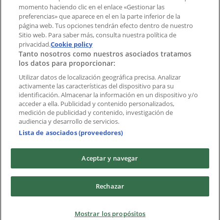
momento haciendo clic en el enlace «Gestionar las
Índices
preferencias» que aparece en el en la parte inferior de la
página web. Tus opciones tendrán efecto dentro de nuestro
Sitio web. Para saber más, consulta nuestra política de
Marcas
privacidad.
Cookie policy
Tanto nosotros como nuestros asociados tratamos
Negocios
los datos para proporcionar:
Negocios cercanos
Productos
Utilizar datos de localización geográfica precisa. Analizar
activamente las características del dispositivo para su
Ciudades
identificación. Almacenar la información en un dispositivo y/o
acceder a ella. Publicidad y contenido personalizados,
Descargar la APP Tiendeo
medición de publicidad y contenido, investigación de
audiencia y desarrollo de servicios.
Lista de asociados (proveedores)
Aceptar y navegar
Copyright © Tiendeo ® 2026 · Shopfully Marketing S.L.U. –
Rechazar
Palau de Mar – 08039 Barcelona, Spain
Términos y condiciones
Política de privacidad
Mostrar los propósitos